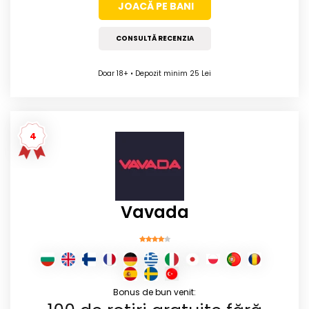
JOACĂ PE BANI
CONSULTĂ RECENZIA
Doar 18+ • Depozit minim 25 Lei
4
Vavada
Bonus de bun venit: