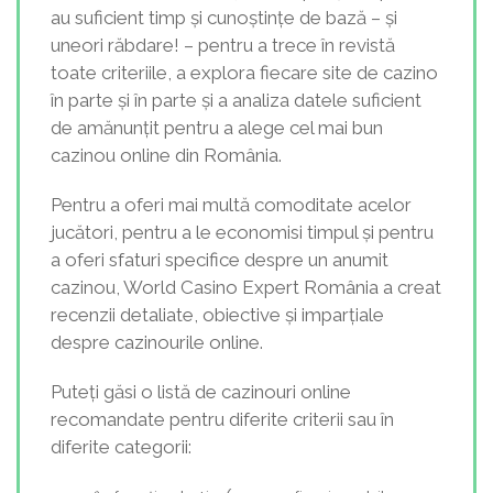
au suficient timp și cunoștințe de bază – și
uneori răbdare! – pentru a trece în revistă
toate criteriile, a explora fiecare site de cazino
în parte și în parte și a analiza datele suficient
de amănunțit pentru a alege cel mai bun
cazinou online din România.
Pentru a oferi mai multă comoditate acelor
jucători, pentru a le economisi timpul și pentru
a oferi sfaturi specifice despre un anumit
cazinou, World Casino Expert România a creat
recenzii detaliate, obiective și imparțiale
despre cazinourile online.
Puteți găsi o listă de cazinouri online
recomandate pentru diferite criterii sau în
diferite categorii: