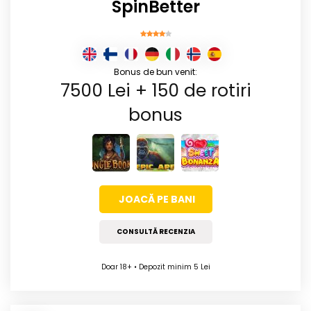
SpinBetter
Bonus de bun venit:
7500 Lei + 150 de rotiri
bonus
JOACĂ PE BANI
CONSULTĂ RECENZIA
Doar 18+ • Depozit minim 5 Lei