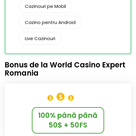
Cazinouri pe Mobil
Cazino pentru Android
Live Cazinouri
Bonus de la World Casino Expert
Romania
100% până până
50$ + 50FS