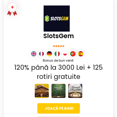
6
SlotsGem
Bonus de bun venit:
120% până la 3000 Lei + 125
rotiri gratuite
JOACĂ PE BANI