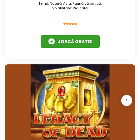
Temă: Natură, Asia, Faună sălbatică;
Volatilitate: Ridicată.
JOACĂ GRATIS
3