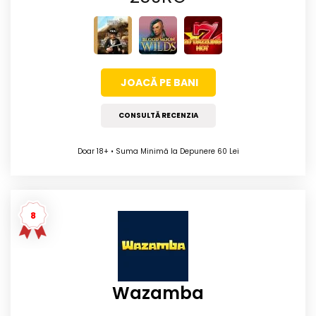
JOACĂ PE BANI
CONSULTĂ RECENZIA
Doar 18+ • Suma Minimă la Depunere 60 Lei
8
Wazamba