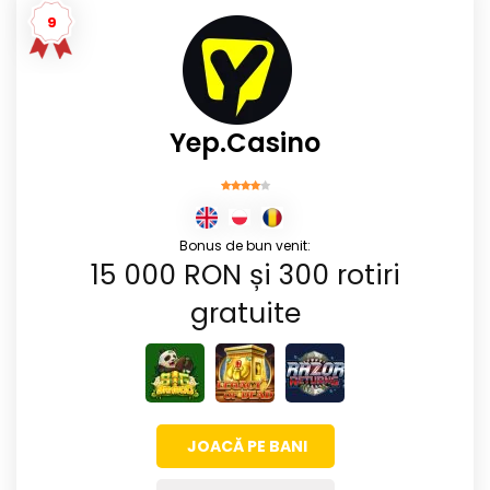
9
Yep.Casino
Bonus de bun venit:
15 000 RON și 300 rotiri
gratuite
JOACĂ PE BANI