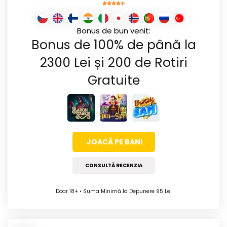
Bonus de bun venit:
Bonus de 100% de până la
2300 Lei și 200 de Rotiri
Gratuite
JOACĂ PE BANI
CONSULTĂ RECENZIA
Doar 18+ • Suma Minimă la Depunere 95 Lei