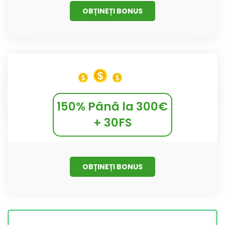
OBȚINEȚI BONUS
150% Până la 300€
+ 30FS
OBȚINEȚI BONUS