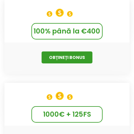
100% până la €400
OBȚINEȚI BONUS
1000€ + 125FS