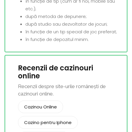
în funcție de tip (cum ar fi noi, mobile sau
etc.);
după metoda de depunere;
după studio sau dezvoltator de jocuri;
în funcție de un tip special de joc preferat;
în funcție de depozitul minim.
Recenzii de cazinouri
online
Recenzii despre site-urile românești de
cazinouri online.
Cazinou Online
Cazino pentru Iphone