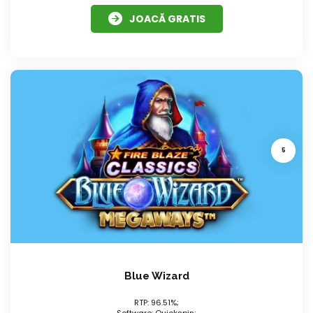
JOACĂ GRATIS
5
Blue Wizard
RTP: 96.51%;