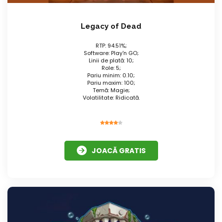
Legacy of Dead
RTP: 94.51%;
Software: Play'n GO;
Linii de plată: 10;
Role: 5;
Pariu minim: 0.10;
Pariu maxim: 100;
Temă: Magie;
Volatilitate: Ridicată.
JOACĂ GRATIS