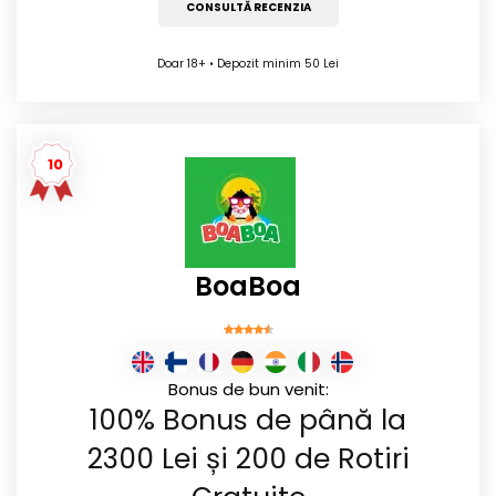
CONSULTĂ RECENZIA
Doar 18+ • Depozit minim 50 Lei
10
BoaBoa
Bonus de bun venit:
100% Bonus de până la
2300 Lei și 200 de Rotiri