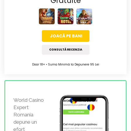
Gratuite
JOACĂ PE BANI
CONSULTĂ RECENZIA
Doar 18+ • Suma Minimă la Depunere 95 Lei
World Casino
Expert
Romania
depune un
efort