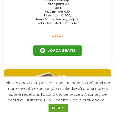
Software: Quickspin;
Linii de plată: 30;
Role: 5;
Miză minimă: 0.10;
Miză maximă: 500;
Temă: Magie, Fantasy, Vrăjitor;
Volatilitate: Medie-Ridicată.
JOACĂ GRATIS
Folosim cookie-uri pe site-ul nostru pentru a vă oferi cea
mai relevantă experiență, amintindu-vă preferințele și
vizitele repetate. Făcând clic pe „Accept”, sunteți de
acord cu utilizarea TOATE cookie-urile.
Setări cookie
6
ACCEPT