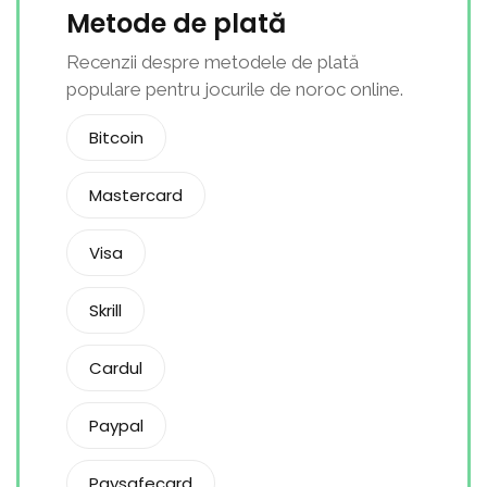
Metode de plată
Recenzii despre metodele de plată
populare pentru jocurile de noroc online.
Bitcoin
Mastercard
Visa
Skrill
Cardul
Paypal
Paysafecard