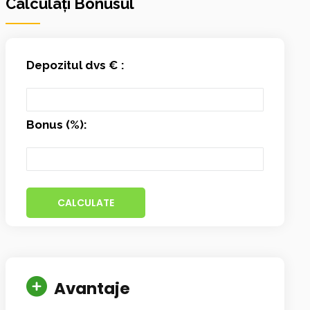
Calculați Bonusul
Depozitul dvs € :
Bonus (%):
Avantaje