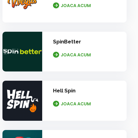
JOACA ACUM
SpinBetter
JOACA ACUM
Hell Spin
JOACA ACUM