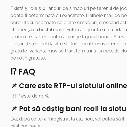
Există 5 role și 4 rânduri de simboluri pe terenul de joc.
poate fi determinată cu exactitate. Halbele mari de be
bere înlocuiesc toate celelalte simboluri, crescând ast
chelnerița cu bustul mare. Puteți alege între un fundal 
simboluri scatter pentru a ajunge la jocul bonus. Acest
obișnuiți să vedeți la alte sloturi. Jocul bonus oferă o mu
gratuite, varianta mov se transformă într-un wild lipic
de rotiri gratuite.
⁉️ FAQ
📌 Care este RTP-ul slotului onlin
RTP este de 95%.
📌 Pot să câștig bani reali la slot
Da, după ce te-ai înregistrat la cazinou, vei putea să îți 
câștiguri reale.