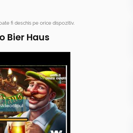
oate fi deschis pe orice dispozitiv.
eo Bier Haus
videoclipul