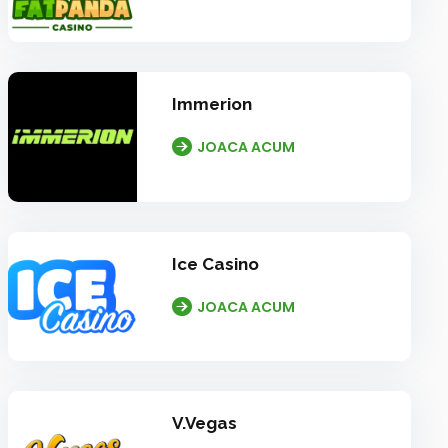
Immerion
JOACA ACUM
Ice Casino
JOACA ACUM
V.Vegas