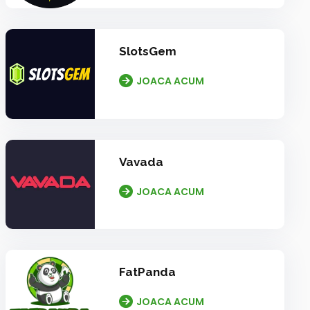
SlotsGem
JOACA ACUM
Vavada
JOACA ACUM
FatPanda
JOACA ACUM