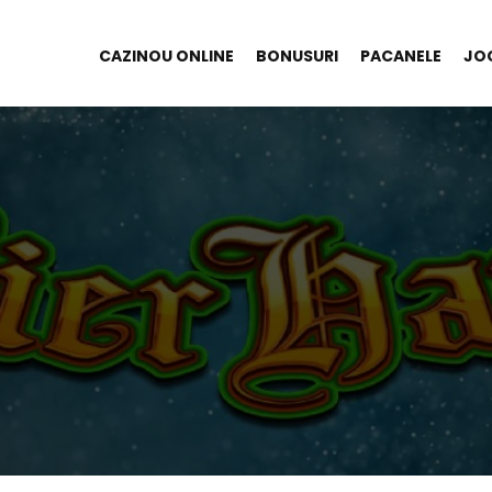
CAZINOU ONLINE
BONUSURI
PACANELE
JO