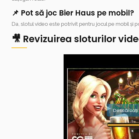
📌 Pot să joc Bier Haus pe mobil?
Da, slotul video este potrivit pentru jocul pe mobil și p
🎥 Revizuirea sloturilor vid
Descărcați 