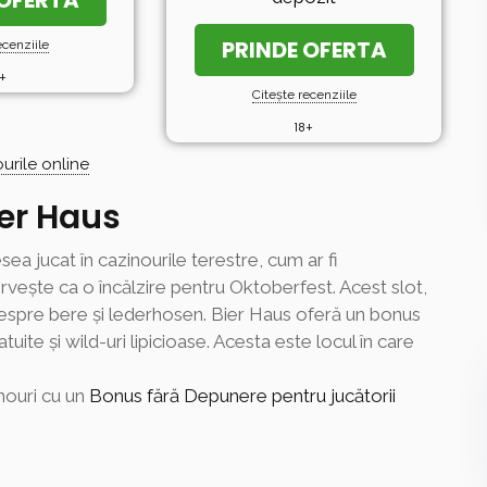
 OFERTA
PRINDE OFERTA
ecenziile
8+
Citește recenziile
18+
urile online
ier Haus
ea jucat în cazinourile terestre, cum ar fi
ervește ca o încălzire pentru Oktoberfest. Acest slot,
 despre bere și lederhosen. Bier Haus oferă un bonus
tuite și wild-uri lipicioase. Acesta este locul în care
nouri cu un
Bonus fără Depunere pentru jucătorii