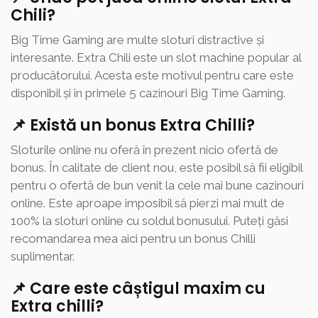
Chili?
Big Time Gaming are multe sloturi distractive și
interesante. Extra Chili este un slot machine popular al
producătorului. Acesta este motivul pentru care este
disponibil și în primele 5 cazinouri Big Time Gaming.
📌 Există un bonus Extra Chilli?
Sloturile online nu oferă în prezent nicio ofertă de
bonus. În calitate de client nou, este posibil să fii eligibil
pentru o ofertă de bun venit la cele mai bune cazinouri
online. Este aproape imposibil să pierzi mai mult de
100% la sloturi online cu soldul bonusului. Puteți găsi
recomandarea mea aici pentru un bonus Chilli
suplimentar.
📌 Care este câștigul maxim cu
Extra chilli?