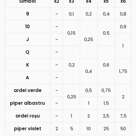
Simbol
x2
x3
x4
x5
x6
9
–
0,1
0,2
0,4
0,8
10
–
0,9
0,15
0,5
J
–
0,25
1
Q
–
K
–
0,2
0,6
0,4
1,75
A
–
ardei verde
–
0,5
0,75
0,25
2
piper albastru
–
1
1,5
ardei roșu
–
1
2
2,5
7,5
piper violet
2
5
10
25
50