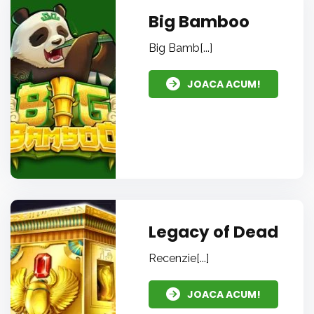
Big Bamboo
Big Bamb[...]
JOACA ACUM!
Legacy of Dead
Recenzie[...]
JOACA ACUM!