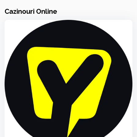
Cazinouri Online