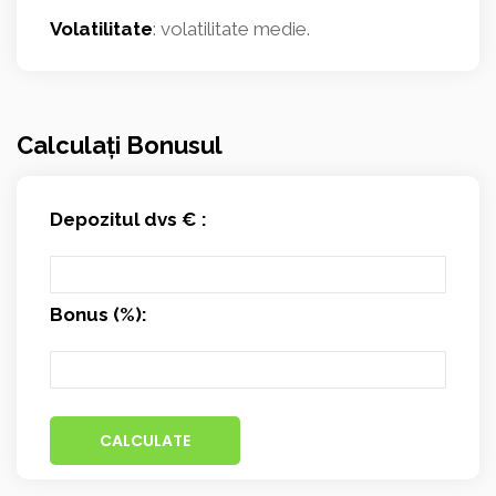
Volatilitate
: volatilitate medie.
Calculați Bonusul
Depozitul dvs € :
Bonus (%):