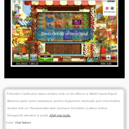
Descărcați videoclipul
❗ Atenție! Conținutul nostru conține link-uri de afiliere și World Casino Expert
Romania poate primi comisioane pentru depozitele efectuate prin intermediul
acestor link-uri. Recomandăm doar cazinouri licențiate și sloturi online.
Descoperiți adevărul și jucați.
Aflați mai multe.
Autor:
Vlad Solcan