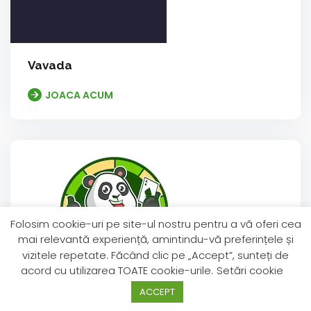
Vavada
JOACA ACUM
Folosim cookie-uri pe site-ul nostru pentru a vă oferi cea
mai relevantă experiență, amintindu-vă preferințele și
vizitele repetate. Făcând clic pe „Accept”, sunteți de
acord cu utilizarea TOATE cookie-urile.
Setări cookie
ACCEPT