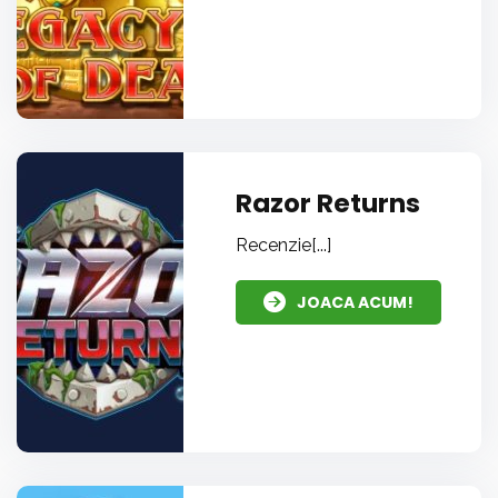
Razor Returns
Recenzie[...]
JOACA ACUM!