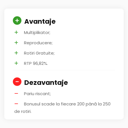
Avantaje
Multiplikator;
Reproducere;
Rotiri Gratuite;
RTP 96,82%.
Dezavantaje
Pariu riscant;
Bonusul scade la fiecare 200 până la 250
de rotiri.