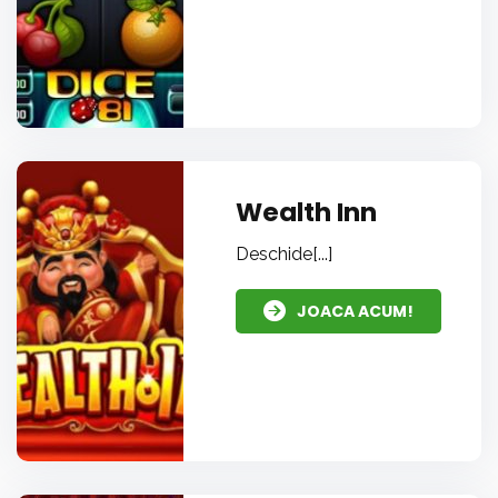
Wealth Inn
Deschide[...]
JOACA ACUM!