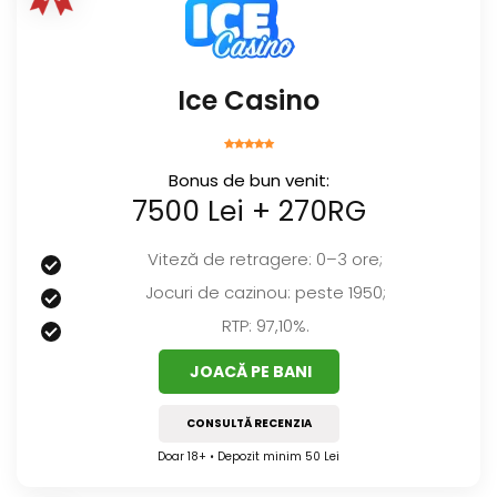
Ice Casino
Bonus de bun venit:
7500 Lei + 270RG
Viteză de retragere: 0–3 ore;
Jocuri de cazinou: peste 1950;
RTP: 97,10%.
JOACĂ PE BANI
CONSULTĂ RECENZIA
Doar 18+ • Depozit minim 50 Lei