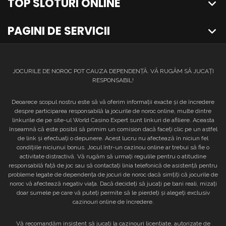
TOP SLOTURI ONLINE
PAGINI DE SERVICII
JOCURILE DE NOROC POT CAUZA DEPENDENȚĂ. VĂ RUGĂM SĂ JUCAȚI
RESPONSABIL!
Deoarece scopul nostru este să vă oferim informații exacte și de încredere
despre participarea responsabilă la jocurile de noroc online, multe dintre
linkurile de pe site-ul World Casino Expert sunt linkuri de afiliere. Aceasta
înseamnă că este posibil să primim un comision dacă faceți clic pe un astfel
de link și efectuați o depunere. Acest lucru nu afectează în niciun fel
condițiile niciunui bonus. Jocul într-un cazinou online ar trebui să fie o
activitate distractivă. Vă rugăm să urmați regulile pentru o atitudine
responsabilă față de joc sau să contactați linia telefonică de asistență pentru
probleme legate de dependența de jocuri de noroc dacă simțiți că jocurile de
noroc vă afectează negativ viața. Dacă decideți să jucați pe bani reali, mizați
doar sumele pe care vă puteți permite să le pierdeți și alegeți exclusiv
cazinouri online de încredere.
Vă recomandăm insistent să jucați la cazinouri licențiate, autorizate de