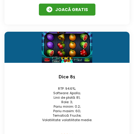
JOACĂ GRATIS
Dice 81
RTP: 94.6%;
Software: Apollo;
Linii de plată: 81;
Role: 3;
Pariu minim: 0.2;
Pariu maxim: 60;
Tematică: Fructe;
Volatilitate: volatilitate medie.