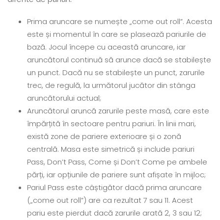
Prima aruncare se numește „come out roll”. Acesta
este și momentul în care se plasează pariurile de
bază. Jocul începe cu această aruncare, iar
aruncătorul continuă să arunce dacă se stabilește
un punct. Dacă nu se stabilește un punct, zarurile
trec, de regulă, la următorul jucător din stânga
aruncătorului actual;
Aruncătorul aruncă zarurile peste masă, care este
împărțită în sectoare pentru pariuri. În linii mari,
există zone de pariere exterioare și o zonă
centrală. Masa este simetrică și include pariuri
Pass, Don’t Pass, Come și Don’t Come pe ambele
părți, iar opțiunile de pariere sunt afișate în mijloc;
Pariul Pass este câștigător dacă prima aruncare
(„come out roll”) are ca rezultat 7 sau 11. Acest
pariu este pierdut dacă zarurile arată 2, 3 sau 12;