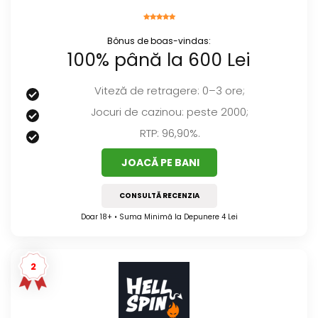
Bônus de boas-vindas:
100% până la 600 Lei
Viteză de retragere: 0–3 ore;
Jocuri de cazinou: peste 2000;
RTP: 96,90%.
JOACĂ PE BANI
CONSULTĂ RECENZIA
Doar 18+ • Suma Minimă la Depunere 4 Lei
2