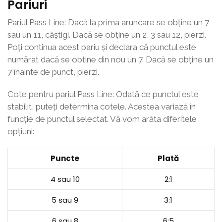
Pariuri
Pariul Pass Line: Dacă la prima aruncare se obține un 7
sau un 11, câștigi. Dacă se obține un 2, 3 sau 12, pierzi.
Poți continua acest pariu și declara că punctul este
numărat dacă se obține din nou un 7. Dacă se obține un
7 înainte de punct, pierzi.
Cote pentru pariul Pass Line: Odată ce punctul este
stabilit, puteți determina cotele. Acestea variază în
funcție de punctul selectat. Vă vom arăta diferitele
opțiuni:
Puncte
Plată
4 sau 10
2:1
5 sau 9
3:1
6 sau 8
6:5