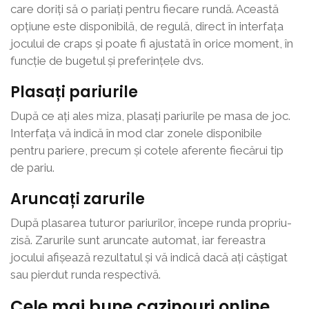
care doriți să o pariați pentru fiecare rundă. Această
opțiune este disponibilă, de regulă, direct în interfața
jocului de craps și poate fi ajustată în orice moment, în
funcție de bugetul și preferințele dvs.
Plasați pariurile
După ce ați ales miza, plasați pariurile pe masa de joc.
Interfața vă indică în mod clar zonele disponibile
pentru pariere, precum și cotele aferente fiecărui tip
de pariu.
Aruncați zarurile
După plasarea tuturor pariurilor, începe runda propriu-
zisă. Zarurile sunt aruncate automat, iar fereastra
jocului afișează rezultatul și vă indică dacă ați câștigat
sau pierdut runda respectivă.
Cele mai bune cazinouri online