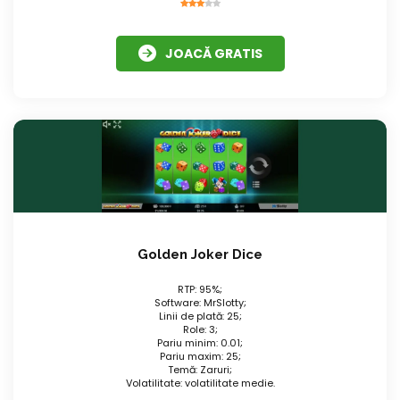
JOACĂ GRATIS
Golden Joker Dice
RTP: 95%;
Software: MrSlotty;
Linii de plată: 25;
Role: 3;
Pariu minim: 0.01;
Pariu maxim: 25;
Temă: Zaruri;
Volatilitate: volatilitate medie.