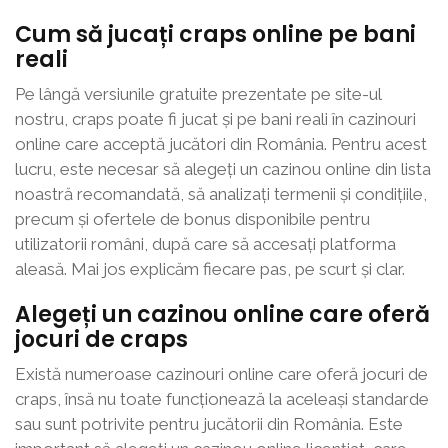
Cum să jucați craps online pe bani
reali
Pe lângă versiunile gratuite prezentate pe site-ul
nostru, craps poate fi jucat și pe bani reali în cazinouri
online care acceptă jucători din România. Pentru acest
lucru, este necesar să alegeți un cazinou online din lista
noastră recomandată, să analizați termenii și condițiile,
precum și ofertele de bonus disponibile pentru
utilizatorii români, după care să accesați platforma
aleasă. Mai jos explicăm fiecare pas, pe scurt și clar.
Alegeți un cazinou online care oferă
jocuri de craps
Există numeroase cazinouri online care oferă jocuri de
craps, însă nu toate funcționează la aceleași standarde
sau sunt potrivite pentru jucătorii din România. Este