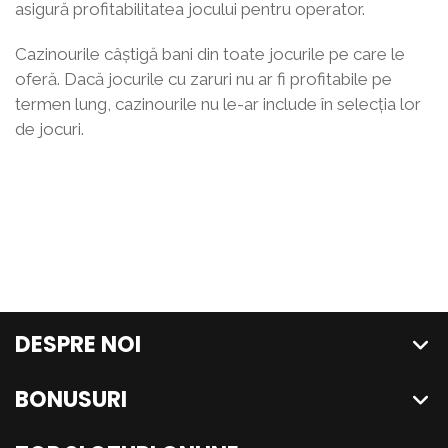
asigură profitabilitatea jocului pentru operator.
Cazinourile câștigă bani din toate jocurile pe care le
oferă. Dacă jocurile cu zaruri nu ar fi profitabile pe
termen lung, cazinourile nu le-ar include în selecția lor
de jocuri.
DESPRE NOI
BONUSURI