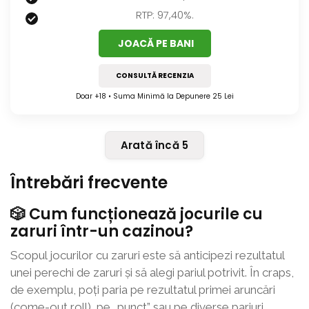
RTP: 97,40%.
JOACĂ PE BANI
CONSULTĂ RECENZIA
Doar +18 • Suma Minimă la Depunere 25 Lei
Arată încă 5
Întrebări frecvente
🎲 Cum funcționează jocurile cu
zaruri într-un cazinou?
Scopul jocurilor cu zaruri este să anticipezi rezultatul
unei perechi de zaruri și să alegi pariul potrivit. În craps,
de exemplu, poți paria pe rezultatul primei aruncări
(come-out roll), pe „punct” sau pe diverse pariuri