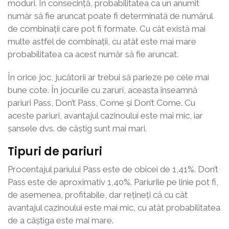
moduri. În consecință, probabilitatea ca un anumit
număr să fie aruncat poate fi determinată de numărul
de combinații care pot fi formate. Cu cât există mai
multe astfel de combinații, cu atât este mai mare
probabilitatea ca acest număr să fie aruncat.
În orice joc, jucătorii ar trebui să parieze pe cele mai
bune cote. În jocurile cu zaruri, aceasta înseamnă
pariuri Pass, Don’t Pass, Come și Don’t Come. Cu
aceste pariuri, avantajul cazinoului este mai mic, iar
șansele dvs. de câștig sunt mai mari.
Tipuri de pariuri
Procentajul pariului Pass este de obicei de 1,41%. Don’t
Pass este de aproximativ 1,40%. Pariurile pe linie pot fi,
de asemenea, profitabile, dar rețineți că cu cât
avantajul cazinoului este mai mic, cu atât probabilitatea
de a câștiga este mai mare.