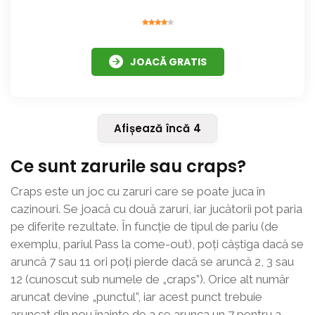
JOACĂ GRATIS
Afișează încă 4
Ce sunt zarurile sau craps?
Craps este un joc cu zaruri care se poate juca în
cazinouri. Se joacă cu două zaruri, iar jucătorii pot paria
pe diferite rezultate. În funcție de tipul de pariu (de
exemplu, pariul Pass la come-out), poți câștiga dacă se
aruncă 7 sau 11 ori poți pierde dacă se aruncă 2, 3 sau
12 (cunoscut sub numele de „craps”). Orice alt număr
aruncat devine „punctul”, iar acest punct trebuie
aruncat din nou înainte de a se arunca un 7 pentru a