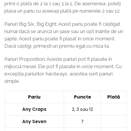
primi o plată de 2 la 1 sau 3 la 1. De asemenea, puteți
plasa un pariu cu aceeași plată pe numerele 2 sau 12.
Pariuri Big Six, Big Eight: Acest pariu poate fi câștigat
numai dacă se aruncă un șase sau un opt înainte de un
șapte. Acest pariu poate fi plasat în orice moment.
Dacă câștigi, primești un premiu egal cu miza ta.
Pariuri Proposition: Aceste pariuri pot fi plasate în
mijlocul mesei. Ele pot fi plasate în orice moment. Cu
excepția pariurilor hardways, acestea sunt pariuri
simple.
Pariu
Puncte
Plată
Any Craps
2, 3 sau 12
Any Seven
7