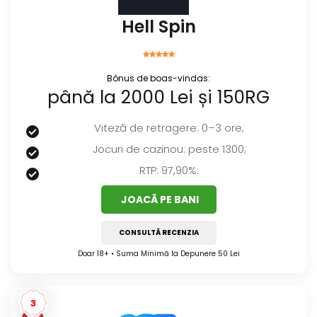
Hell Spin
Bônus de boas-vindas:
până la 2000 Lei și 150RG
Viteză de retragere: 0–3 ore;
Jocuri de cazinou: peste 1300;
RTP: 97,90%.
JOACĂ PE BANI
CONSULTĂ RECENZIA
Doar 18+ • Suma Minimă la Depunere 50 Lei
3