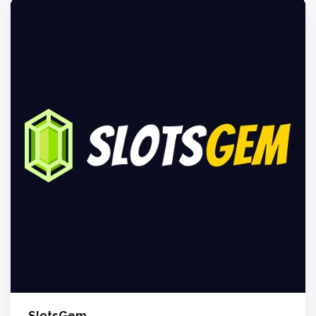
SlotsGem