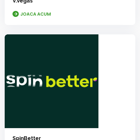
V.Vegas
JOACA ACUM
SpinBetter