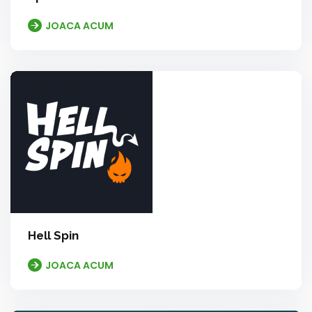
JOACA ACUM
Hell Spin
JOACA ACUM