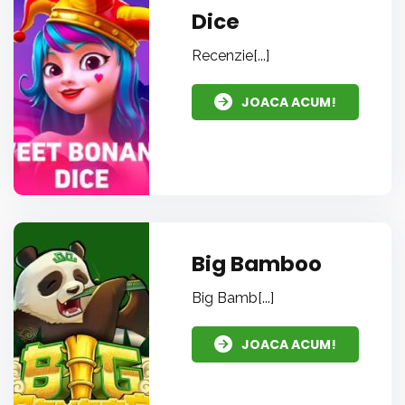
Dice
Recenzie[...]
JOACA ACUM!
Big Bamboo
Big Bamb[...]
JOACA ACUM!