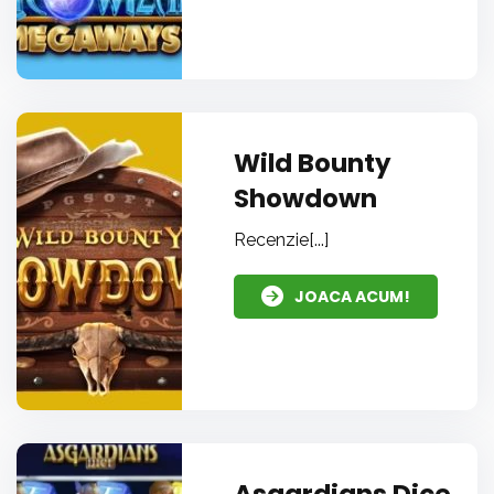
Wild Bounty
Showdown
Recenzie[...]
JOACA ACUM!