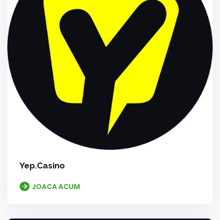
Yep.Casino
JOACA ACUM