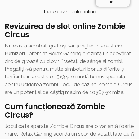
18+
Toate cazinourile online
Revizuirea de slot online Zombie
Circus
Nu există acrobați grațioși sau jongleri în acest circ.
Furnizorul premiat Relax Gaming prezintă un adevărat
circ de groază cu clovni însetați de sânge și zombi.
Pregătiți-vă pentru multe simboluri bonus diferite și
terifiante în acest slot 5×3 și o rundă bonus specială
pentru uciderea zombi. Jocul de cazino Zombie Circus
are un potențial de câștig maxim de 10587,5x miza.
Cum funcționează Zombie
Circus?
Jocul ca la aparate Zombie Circus are o varianță foarte
mare. Relax Gaming acordă un scor de volatilitate de 5