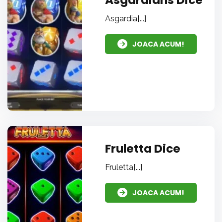
Asgardians Dice
Asgardia[...]
JOACA ACUM!
Fruletta Dice
Fruletta[...]
JOACA ACUM!