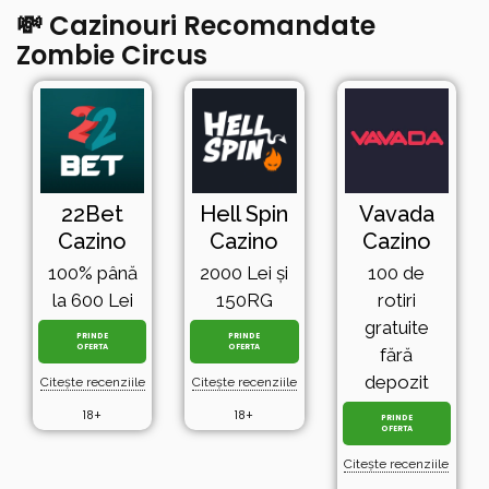
💸 Cazinouri Recomandate
Zombie Circus
22Bet
Hell Spin
Vavada
Cazino
Cazino
Cazino
100% până
2000 Lei și
100 de
la 600 Lei
150RG
rotiri
gratuite
PRINDE
PRINDE
OFERTA
OFERTA
fără
depozit
Citește recenziile
Citește recenziile
18+
18+
PRINDE
OFERTA
Citește recenziile