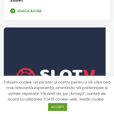
22Bet
JOACA ACUM
Folosim cookie-uri pe site-ul nostru pentru a vă oferi cea
mai relevantă experiență, amintindu-vă preferințele și
vizitele repetate. Făcând clic pe „Accept”, sunteți de
acord cu utilizarea TOATE cookie-urile.
Setări cookie
ACCEPT