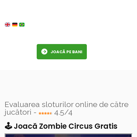
JOACĂ PE BANI
Evaluarea sloturilor online de către
jucători -
4.5/4
🕹 Joacă Zombie Circus Gratis