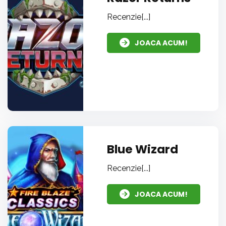
Recenzie[...]
JOACA ACUM!
Blue Wizard
Recenzie[...]
JOACA ACUM!