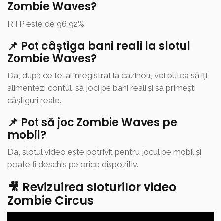
Zombie Waves?
RTP este de 96,92%.
📌 Pot câștiga bani reali la slotul
Zombie Waves?
Da, după ce te-ai înregistrat la cazinou, vei putea să îți
alimentezi contul, să joci pe bani reali și să primești
câștiguri reale.
📌 Pot să joc Zombie Waves pe
mobil?
Da, slotul video este potrivit pentru jocul pe mobil și
poate fi deschis pe orice dispozitiv.
🎥 Revizuirea sloturilor video
Zombie Circus