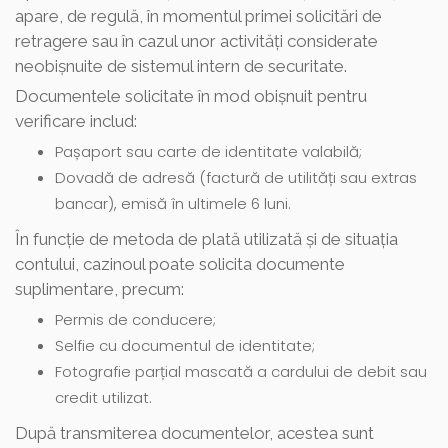
apare, de regulă, în momentul primei solicitări de
retragere sau în cazul unor activități considerate
neobișnuite de sistemul intern de securitate.
Documentele solicitate în mod obișnuit pentru
verificare includ:
Pașaport sau carte de identitate valabilă;
Dovadă de adresă (factură de utilități sau extras
bancar), emisă în ultimele 6 luni.
În funcție de metoda de plată utilizată și de situația
contului, cazinoul poate solicita documente
suplimentare, precum:
Permis de conducere;
Selfie cu documentul de identitate;
Fotografie parțial mascată a cardului de debit sau
credit utilizat.
După transmiterea documentelor, acestea sunt