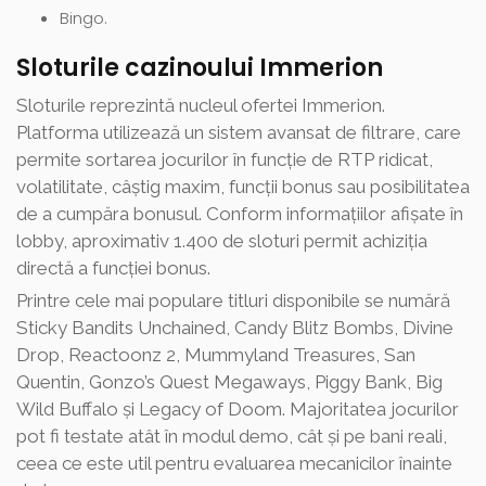
Bingo.
Sloturile cazinoului Immerion
Sloturile reprezintă nucleul ofertei Immerion.
Platforma utilizează un sistem avansat de filtrare, care
permite sortarea jocurilor în funcție de RTP ridicat,
volatilitate, câștig maxim, funcții bonus sau posibilitatea
de a cumpăra bonusul. Conform informațiilor afișate în
lobby, aproximativ 1.400 de sloturi permit achiziția
directă a funcției bonus.
Printre cele mai populare titluri disponibile se numără
Sticky Bandits Unchained, Candy Blitz Bombs, Divine
Drop, Reactoonz 2, Mummyland Treasures, San
Quentin, Gonzo’s Quest Megaways, Piggy Bank, Big
Wild Buffalo și Legacy of Doom. Majoritatea jocurilor
pot fi testate atât în modul demo, cât și pe bani reali,
ceea ce este util pentru evaluarea mecanicilor înainte