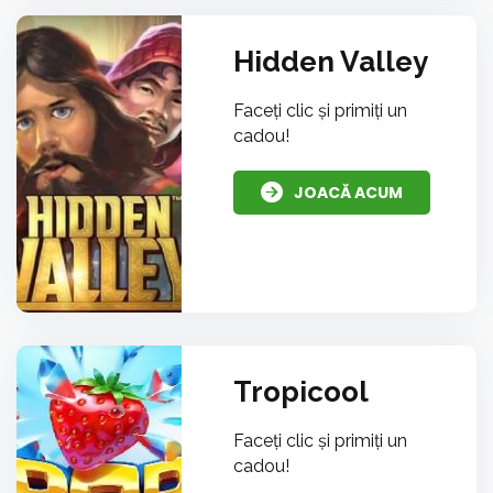
Hidden Valley
Faceți clic și primiți un
cadou!
JOACĂ ACUM
Tropicool
Faceți clic și primiți un
cadou!