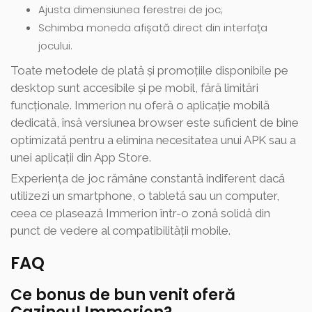
Ajusta dimensiunea ferestrei de joc;
Schimba moneda afișată direct din interfața
jocului.
Toate metodele de plată și promoțiile disponibile pe
desktop sunt accesibile și pe mobil, fără limitări
funcționale. Immerion nu oferă o aplicație mobilă
dedicată, însă versiunea browser este suficient de bine
optimizată pentru a elimina necesitatea unui APK sau a
unei aplicații din App Store.
Experiența de joc rămâne constantă indiferent dacă
utilizezi un smartphone, o tabletă sau un computer,
ceea ce plasează Immerion într-o zonă solidă din
punct de vedere al compatibilității mobile.
FAQ
Ce bonus de bun venit oferă