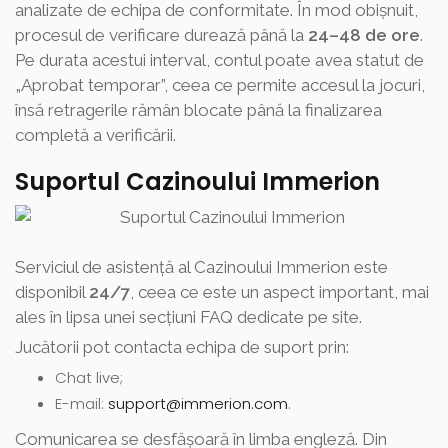
analizate de echipa de conformitate. În mod obișnuit,
procesul de verificare durează până la
24–48 de ore
.
Pe durata acestui interval, contul poate avea statut de
„Aprobat temporar”, ceea ce permite accesul la jocuri,
însă retragerile rămân blocate până la finalizarea
completă a verificării.
Suportul Cazinoului Immerion
Serviciul de asistență al Cazinoului Immerion este
disponibil
24/7
, ceea ce este un aspect important, mai
ales în lipsa unei secțiuni FAQ dedicate pe site.
Jucătorii pot contacta echipa de suport prin:
Chat live;
E-mail:
support@immerion.com
.
Comunicarea se desfășoară în limba engleză. Din