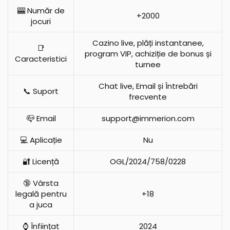
🎰 Număr de
+2000
jocuri
Cazino live, plăți instantanee,
📑
program VIP, achiziție de bonus și
Caracteristici
turnee
Chat live, Email și Întrebări
📞 Suport
frecvente
📪 Email
support@immerion.com
💻 Aplicație
Nu
🔐 Licență
OGL/2024/758/0228
🔞 Vârsta
legală pentru
+18
a juca
⌚️ Înființat
2024