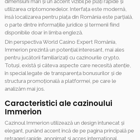
dimensiuni mari și un accent vizibil pe plăți rapide și
utilizarea criptomonedelor. Interfața este modernă,
însă localizarea pentru piața din România este parțială,
o parte dintre informațiile juridice și termenii fiind
disponibile doar în limba engleză.
Din perspectiva World Casino Expert România,
Immerion prezintă un potențial interesant, mai ales
pentru jucătorii familiarizați cu cazinourile crypto.
Totuși, există și câteva aspecte care necesită atenție,
în special legate de transparența bonusurilor și de
structura promoțională a platformei, pe care le
analizăm mai jos.
Caracteristici ale cazinoului
Immerion
Cazinoul Immerion utilizează un design întunecat și
elegant, punând accent încă de pe pagina principală pe
retrageri rapide, anonimat și acces internațional.