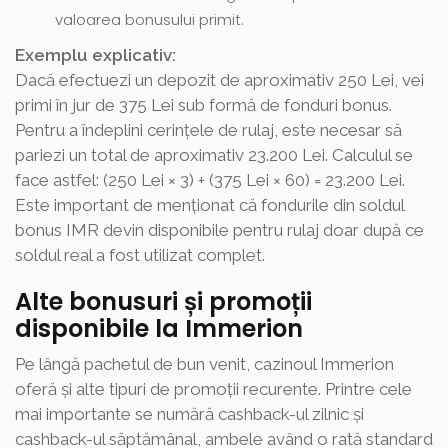
valoarea bonusului primit.
Exemplu explicativ:
Dacă efectuezi un depozit de aproximativ 250 Lei, vei
primi în jur de 375 Lei sub formă de fonduri bonus.
Pentru a îndeplini cerințele de rulaj, este necesar să
pariezi un total de aproximativ 23.200 Lei. Calculul se
face astfel: (250 Lei × 3) + (375 Lei × 60) = 23.200 Lei.
Este important de menționat că fondurile din soldul
bonus IMR devin disponibile pentru rulaj doar după ce
soldul real a fost utilizat complet.
Alte bonusuri și promoții
disponibile la Immerion
Pe lângă pachetul de bun venit, cazinoul Immerion
oferă și alte tipuri de promoții recurente. Printre cele
mai importante se numără cashback-ul zilnic și
cashback-ul săptămânal, ambele având o rată standard