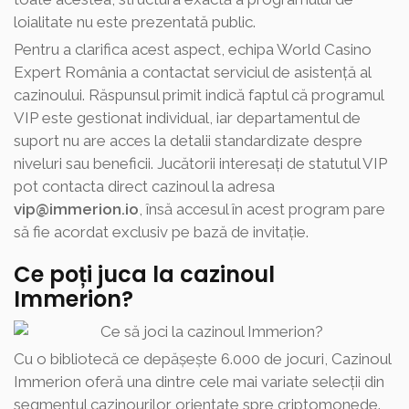
loialitate nu este prezentată public.
Pentru a clarifica acest aspect, echipa World Casino
Expert România a contactat serviciul de asistență al
cazinoului. Răspunsul primit indică faptul că programul
VIP este gestionat individual, iar departamentul de
suport nu are acces la detalii standardizate despre
niveluri sau beneficii. Jucătorii interesați de statutul VIP
pot contacta direct cazinoul la adresa
vip@immerion.io
, însă accesul în acest program pare
să fie acordat exclusiv pe bază de invitație.
Ce poți juca la cazinoul
Immerion?
Cu o bibliotecă ce depășește 6.000 de jocuri, Cazinoul
Immerion oferă una dintre cele mai variate selecții din
segmentul cazinourilor orientate spre criptomonede.