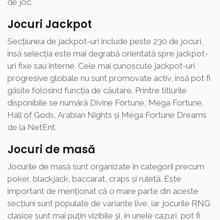
de joc.
Jocuri Jackpot
Secțiunea de jackpot-uri include peste 230 de jocuri,
însă selecția este mai degrabă orientată spre jackpot-
uri fixe sau interne. Cele mai cunoscute jackpot-uri
progresive globale nu sunt promovate activ, însă pot fi
găsite folosind funcția de căutare. Printre titlurile
disponibile se numără Divine Fortune, Mega Fortune,
Hall of Gods, Arabian Nights și Mega Fortune Dreams
de la NetEnt.
Jocuri de masă
Jocurile de masă sunt organizate în categorii precum
poker, blackjack, baccarat, craps și ruletă. Este
important de menționat că o mare parte din aceste
secțiuni sunt populate de variante live, iar jocurile RNG
clasice sunt mai puțin vizibile și, în unele cazuri, pot fi