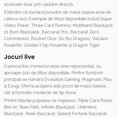
accesate doar prin căutare directă.
Estimăm că numărul jocurilor de masă clasice este de
câteva zeci. Exemple de titluri disponibile includ Super
Video Poker, Three Card Rummy, Multihand Blackjack,
21 Burn Blackjack, Baccarat Pro, Baccarat Zero
Commission, Rocket Dice, Sic Bo Dragons, Vulcano
Roulette, Golden Chip Roulette și Dragon Tiger.
Jocuri live
Cazinoul live Immerion este bine reprezentat, cu
aproape 500 de titluri disponibile. Printre furnizorii
principali se numără Evolution Gaming, Pragmatic Play
și Ezugi. Oferta acoperă atât jocuri de masă clasice,
cât și formate moderne de tip show.
Printre titlurile populare se regăsesc Triple Card Poker,
Bet on Teen Patti, Infinite Blackjack, Unlimited
Blackjack, Peek Baccarat, Speed Fortune Baccarat,