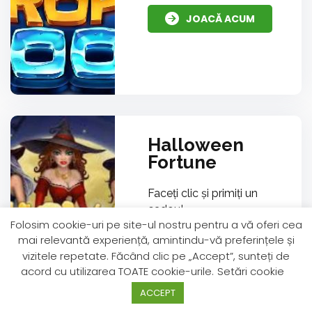
JOACĂ ACUM
Halloween
Fortune
Faceți clic și primiți un
cadou!
Folosim cookie-uri pe site-ul nostru pentru a vă oferi cea
mai relevantă experiență, amintindu-vă preferințele și
JOACĂ ACUM
vizitele repetate. Făcând clic pe „Accept”, sunteți de
acord cu utilizarea TOATE cookie-urile.
Setări cookie
ACCEPT