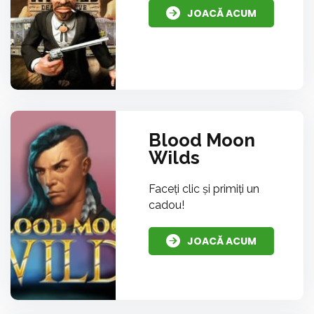
JOACĂ ACUM
Blood Moon
Wilds
Faceți clic și primiți un
cadou!
JOACĂ ACUM