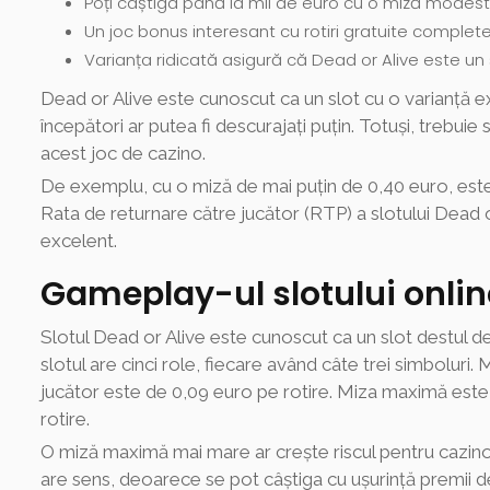
Poți câștiga până la mii de euro cu o miză modest
Un joc bonus interesant cu rotiri gratuite complet
Varianța ridicată asigură că Dead or Alive este un
Dead or Alive este cunoscut ca un slot cu o varianță ex
începători ar putea fi descurajați puțin. Totuși, trebuie 
acest joc de cazino.
De exemplu, cu o miză de mai puțin de 0,40 euro, este 
Rata de returnare către jucător (RTP) a slotului Dead
excelent.
Gameplay-ul slotului onlin
Slotul Dead or Alive este cunoscut ca un slot destul de s
slotul are cinci role, fiecare având câte trei simboluri.
jucător este de 0,09 euro pe rotire. Miza maximă este d
rotire.
O miză maximă mai mare ar crește riscul pentru cazinoul
are sens, deoarece se pot câștiga cu ușurință premii d