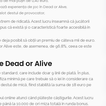
ă de mai puțin de 0,40 euro;
ează experiența de joc în Dead or Alive;
 slot destul de provocator;
trem de ridicată. Acest lucru înseamnă că jucătorii
spus că există și o caracteristică foarte accesibilă în
deja posibil să obții un premiu de câteva mii de euro.
 or Alive este, de asemenea, de 96,8%, ceea ce este
e Dead or Alive
tandard, care include doar 9 linii de plată. În plus,
 Miza minimă pe care trebuie să o iei în considerare ca
estul de mică, fiind stabilită la suma de 18 euro pe
 online atunci când plătește câștigurile. Acest lucru
e până la 10.000 de ori miza totală în runda bonus.