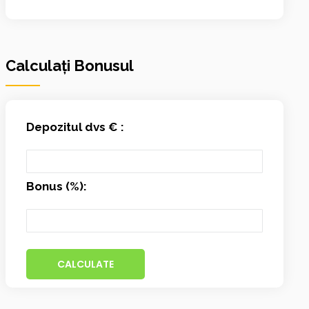
Calculați Bonusul
Depozitul dvs € :
Bonus (%):