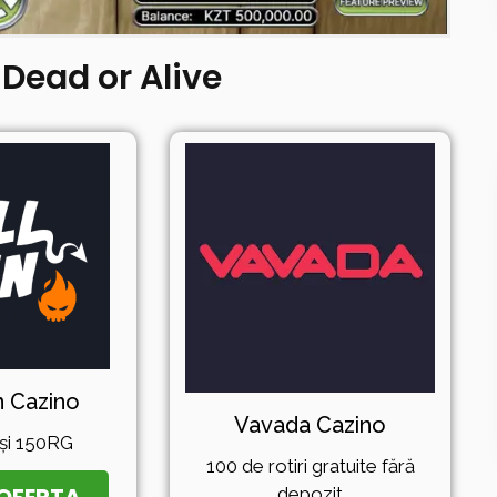
Dead or Alive
n Cazino
Vavada Cazino
 și 150RG
100 de rotiri gratuite fără
depozit