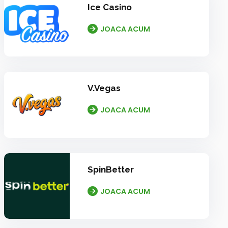
Ice Casino
JOACA ACUM
V.Vegas
JOACA ACUM
SpinBetter
JOACA ACUM