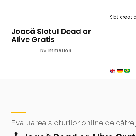
Slot creat 
Joacă Slotul Dead or
Alive Gratis
by
Immerion
Evaluarea sloturilor online de către 