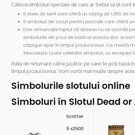
Câteva simboluri speciale de care ar trebui să ții cont î
5 stele de șerif care oferă un câștig de 1.000 de 
5 simboluri de tocuri pentru pistoale care oferă 
Este remarcabil faptul că deseori nu se acordă pr
simbolurile din jocul de bază al acestui slot. Ace
câștiguri apar în timpul jocului bonus. Ce merită m
înlocuiește toate celelalte simboluri, cu excepția Sc
Rata de returnare către jucător pe care te poți baza în
timpul jocului bonus. Vom vorbi mai multe despre acest
Simbolurile slotului online
Simboluri în Slotul Dead or 
Scatter
5 x2500