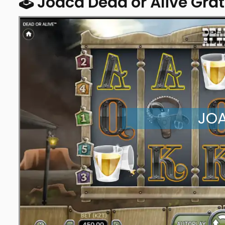
🕹 Joacă Dead or Alive Grat
JO