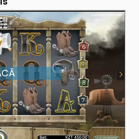
is
ACĂ