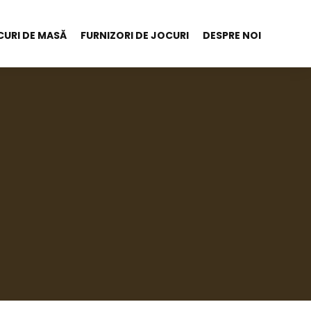
CURI DE MASĂ
FURNIZORI DE JOCURI
DESPRE NOI