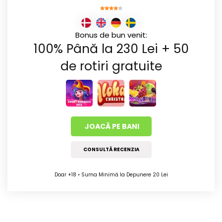
Bonus de bun venit:
100% Până la 230 Lei + 50
de rotiri gratuite
JOACĂ PE BANI
CONSULTĂ RECENZIA
Doar +18 • Suma Minimă la Depunere 20 Lei