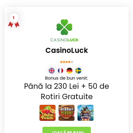
1
CasinoLuck
Bonus de bun venit:
Până la 230 Lei + 50 de
Rotiri Gratuite
JOACĂ PE BANI