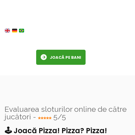
JOACĂ PE BANI
Evaluarea sloturilor online de către
jucători -
5/5
🕹 Joacă Pizza! Pizza? Pizza!