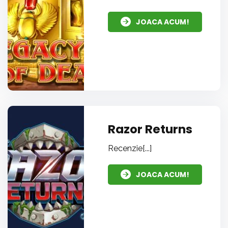
JOACA ACUM!
Razor Returns
Recenzie[...]
JOACA ACUM!