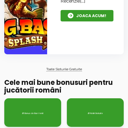
Recenzie[...]
JOACA ACUM!
Toate Sloturile Gratuite
Cele mai bune bonusuri pentru
jucătorii români
🎁 Bonus de Bun Venit
🎁 Rotiri Gratuite