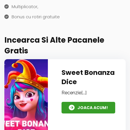
Multiplicator,
Bonus cu rotiri gratuite
Incearca Si Alte Pacanele
Gratis
Sweet Bonanza
Dice
Recenzie[...]
JOACA ACUM!