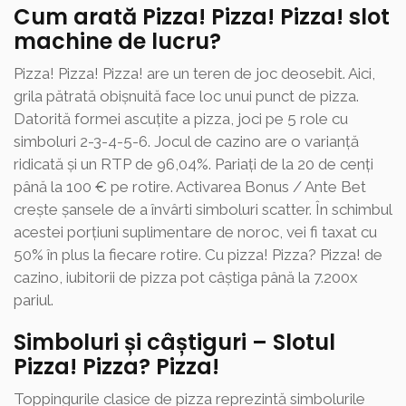
Cum arată Pizza! Pizza! Pizza! slot
machine de lucru?
Pizza! Pizza! Pizza! are un teren de joc deosebit. Aici,
grila pătrată obișnuită face loc unui punct de pizza.
Datorită formei ascuțite a pizza, joci pe 5 role cu
simboluri 2-3-4-5-6. Jocul de cazino are o varianță
ridicată și un RTP de 96,04%. Pariați de la 20 de cenți
până la 100 € pe rotire. Activarea Bonus / Ante Bet
crește șansele de a învârti simboluri scatter. În schimbul
acestei porțiuni suplimentare de noroc, vei fi taxat cu
50% în plus la fiecare rotire. Cu pizza! Pizza? Pizza! de
cazino, iubitorii de pizza pot câștiga până la 7.200x
pariul.
Simboluri și câștiguri – Slotul
Pizza! Pizza? Pizza!
Toppingurile clasice de pizza reprezintă simbolurile