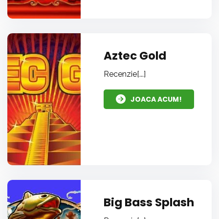
Aztec Gold
Recenzie[...]
JOACA ACUM!
Big Bass Splash