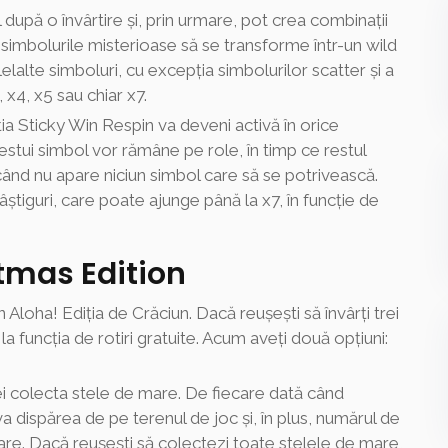
după o învârtire și, prin urmare, pot crea combinații
 simbolurile misterioase să se transforme într-un wild
elalte simboluri, cu excepția simbolurilor scatter și a
, x4, x5 sau chiar x7.
ia Sticky Win Respin va deveni activă în orice
estui simbol vor rămâne pe role, în timp ce restul
 când nu apare niciun simbol care să se potrivească.
âștiguri, care poate ajunge până la x7, în funcție de
stmas Edition
 Aloha! Ediția de Crăciun. Dacă reușești să învârți trei
 funcția de rotiri gratuite. Acum aveți două opțiuni:
vei colecta stele de mare. De fiecare dată când
va dispărea de pe terenul de joc și, în plus, numărul de
ntare. Dacă reușești să colectezi toate stelele de mare,