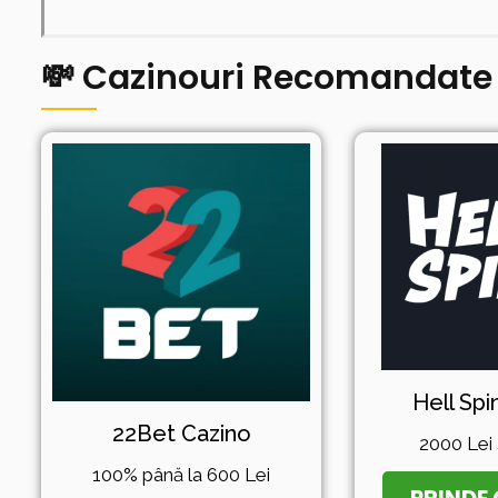
💸 Cazinouri Recomandate
Hell Spi
22Bet Cazino
2000 Lei
100% până la 600 Lei