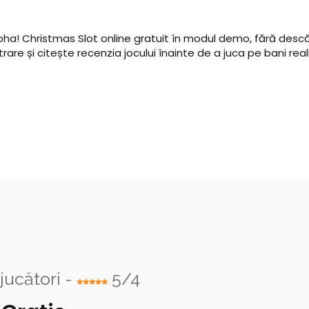
loha! Christmas Slot online gratuit în modul demo, fără descă
trare și citește recenzia jocului înainte de a juca pe bani reali
jucători -
5/4