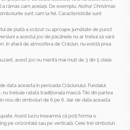
țiul a rămas cam același. De exemplu, Aloha! Christmas
imbolurile sunt cam la fel. Caracteristicile sunt
tul de plată a scăzut cu aproape jumătate de punct
ersiuni a acestui joc de păcănele nu ar trebui să sară
ori, în afară de atmosfera de Crăciun, nu există prea
zant, acest joc nu merită mai mult de 3 din 5 stele.
 de data aceasta în perioada Crăciunului. Fundalul
s, nu trebuie ratată tradiționala mască Tiki din partea
in nou din simboluri de 6 pe 6, dar de data aceasta
rupate. Acest lucru înseamnă că poți forma o
ng pe orizontală sau pe verticală. Cele trei simboluri