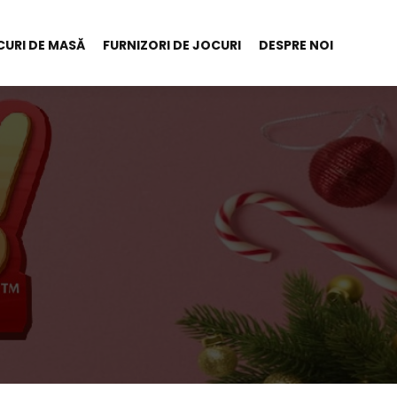
CURI DE MASĂ
FURNIZORI DE JOCURI
DESPRE NOI