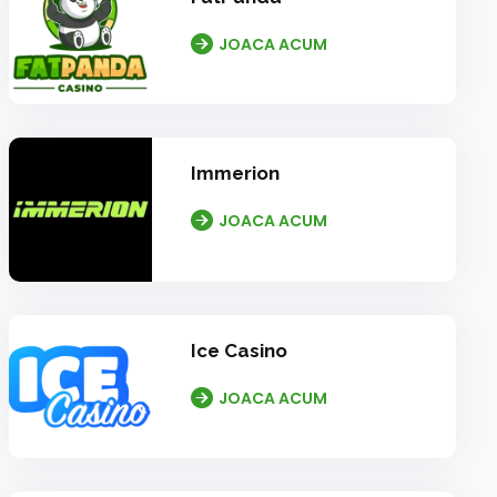
JOACA ACUM
Immerion
JOACA ACUM
Ice Casino
JOACA ACUM