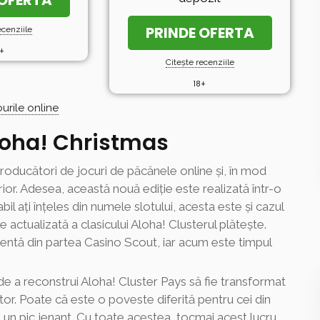
 OFERTA
PRINDE OFERTA
ecenziile
8+
Citește recenziile
18+
urile online
Aloha! Christmas
producători de jocuri de păcănele online și, în mod
r. Adesea, această nouă ediție este realizată într-o
 ați înțeles din numele slotului, acesta este și cazul
 actualizată a clasicului Aloha! Clusterul plătește.
lentă din partea Casino Scout, iar acum este timpul
e a reconstrui Aloha! Cluster Pays să fie transformat
tor. Poate că este o poveste diferită pentru cei din
e un pic jenant. Cu toate acestea, tocmai acest lucru