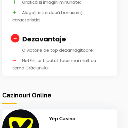
Grafică și imagini minunate;
Alegeți între două bonusuri și
caracteristici
Dezavantaje
O victorie de top dezamăgitoare;
NetEnt ar fi putut face mai mult cu
tema Crăciunului.
Cazinouri Online
Yep.Casino