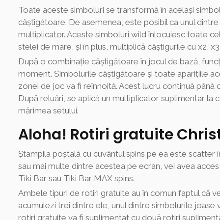
Toate aceste simboluri se transformă în același simbol 
câștigătoare. De asemenea, este posibil ca unul dintre
multiplicator. Aceste simboluri wild înlocuiesc toate cel
stelei de mare, și în plus, multiplică câștigurile cu x2, x3
După o combinație câștigătoare în jocul de bază, funcț
moment. Simbolurile câștigătoare și toate aparițiile ac
zonei de joc va fi reînnoită. Acest lucru continuă până
După reluări, se aplică un multiplicator suplimentar la c
mărimea setului.
Aloha! Rotiri gratuite Chri
Ștampila poștală cu cuvântul spins pe ea este scatter în
sau mai multe dintre acestea pe ecran, vei avea acces la
Tiki Bar sau Tiki Bar MAX spins.
Ambele tipuri de rotiri gratuite au în comun faptul că 
acumulezi trei dintre ele, unul dintre simbolurile joase 
rotiri gratuite va fi suplimentat cu două rotiri suplime