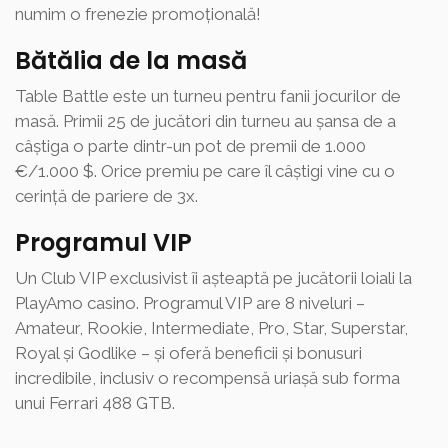
numim o frenezie promoțională!
Bătălia de la masă
Table Battle este un turneu pentru fanii jocurilor de
masă. Primii 25 de jucători din turneu au șansa de a
câștiga o parte dintr-un pot de premii de 1.000
€/1.000 $. Orice premiu pe care îl câștigi vine cu o
cerință de pariere de 3x.
Programul VIP
Un Club VIP exclusivist îi așteaptă pe jucătorii loiali la
PlayAmo casino. Programul VIP are 8 niveluri –
Amateur, Rookie, Intermediate, Pro, Star, Superstar,
Royal și Godlike – și oferă beneficii și bonusuri
incredibile, inclusiv o recompensă uriașă sub forma
unui Ferrari 488 GTB.