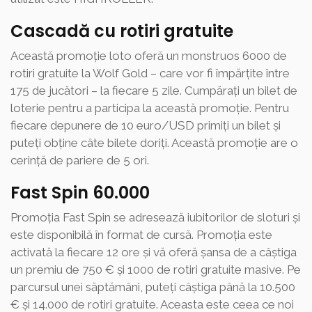
Cascadă cu rotiri gratuite
Această promoție loto oferă un monstruos 6000 de
rotiri gratuite la Wolf Gold – care vor fi împărțite între
175 de jucători – la fiecare 5 zile. Cumpărați un bilet de
loterie pentru a participa la această promoție. Pentru
fiecare depunere de 10 euro/USD primiți un bilet și
puteți obține câte bilete doriți. Această promoție are o
cerință de pariere de 5 ori.
Fast Spin 60.000
Promoția Fast Spin se adresează iubitorilor de sloturi și
este disponibilă în format de cursă. Promoția este
activată la fiecare 12 ore și vă oferă șansa de a câștiga
un premiu de 750 € și 1000 de rotiri gratuite masive. Pe
parcursul unei săptămâni, puteți câștiga până la 10.500
€ și 14.000 de rotiri gratuite. Aceasta este ceea ce noi