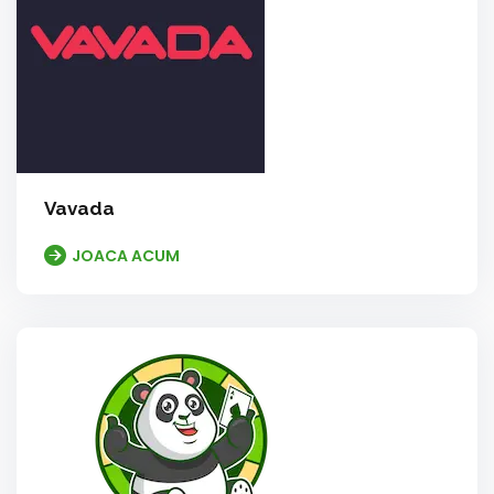
Vavada
JOACA ACUM