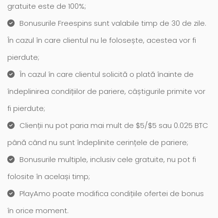
gratuite este de 100%;
Bonusurile Freespins sunt valabile timp de 30 de zile.
În cazul în care clientul nu le folosește, acestea vor fi
pierdute;
În cazul în care clientul solicită o plată înainte de
îndeplinirea condițiilor de pariere, câștigurile primite vor
fi pierdute;
Clienții nu pot paria mai mult de $5/$5 sau 0.025 BTC
până când nu sunt îndeplinite cerințele de pariere;
Bonusurile multiple, inclusiv cele gratuite, nu pot fi
folosite în același timp;
PlayAmo poate modifica condițiile ofertei de bonus
în orice moment.