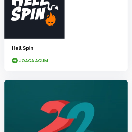
Hell Spin
JOACA ACUM