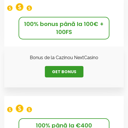
100% bonus până la 100€ +
100FS
Bonus de la Cazinou NextCasino
GET BONUS
100% până la €400