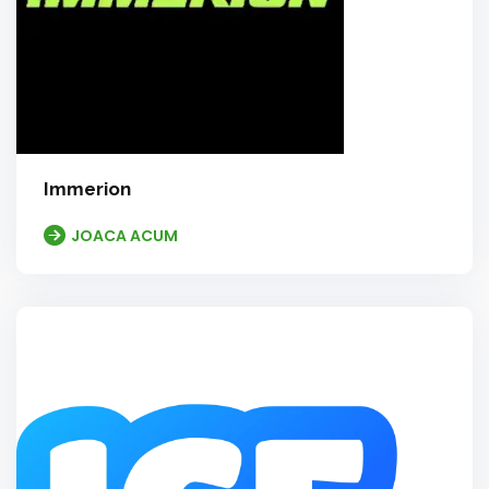
Immerion
JOACA ACUM