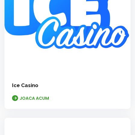
Ice Casino
JOACA ACUM