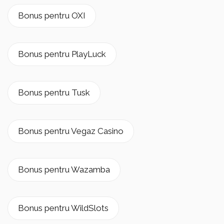
Bonus pentru OXI
Bonus pentru PlayLuck
Bonus pentru Tusk
Bonus pentru Vegaz Casino
Bonus pentru Wazamba
Bonus pentru WildSlots