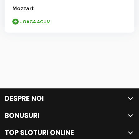
Mozzart
JOACA ACUM
DESPRE NOI
BONUSURI
TOP SLOTURI ONLINE