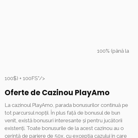
100% (până la
100$) + 100FS"/>
Oferte de Cazinou PlayAmo
La cazinoul PlayAmo, parada bonusurilor continuă pe
tot parcursul nopții. În plus față de bonusul de bun
venit, există bonusuri interesante și pentru jucătorii
existenți. Toate bonusurile de la acest cazinou au o
cerință de pariere de 50x, cu excepția cazului în care