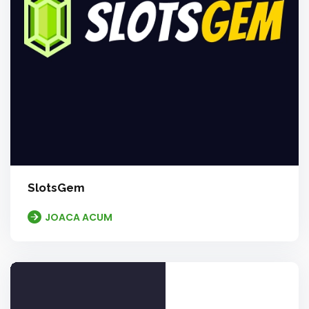
SlotsGem
JOACA ACUM