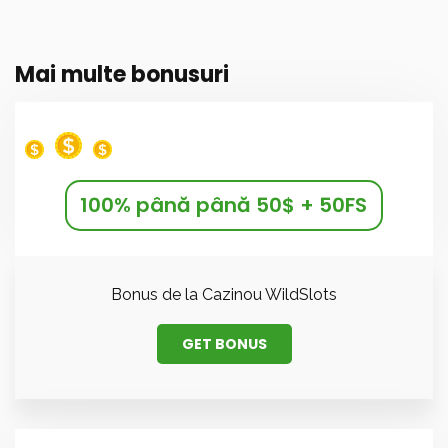
Mai multe bonusuri
100% până până 50$ + 50FS
Bonus de la Cazinou WildSlots
GET BONUS