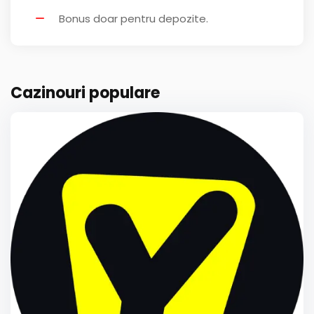
Bonus doar pentru depozite.
Cazinouri populare