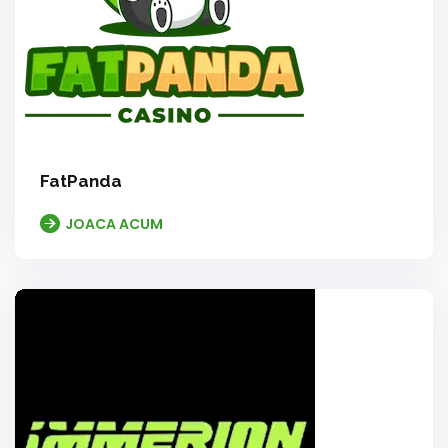
FatPanda
JOACA ACUM