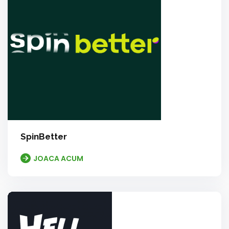
SpinBetter
JOACA ACUM