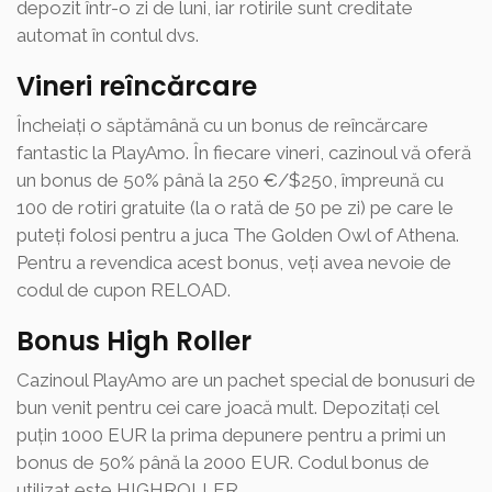
depozit într-o zi de luni, iar rotirile sunt creditate
automat în contul dvs.
Vineri reîncărcare
Încheiați o săptămână cu un bonus de reîncărcare
fantastic la PlayAmo. În fiecare vineri, cazinoul vă oferă
un bonus de 50% până la 250 €/$250, împreună cu
100 de rotiri gratuite (la o rată de 50 pe zi) pe care le
puteți folosi pentru a juca The Golden Owl of Athena.
Pentru a revendica acest bonus, veți avea nevoie de
codul de cupon RELOAD.
Bonus High Roller
Cazinoul PlayAmo are un pachet special de bonusuri de
bun venit pentru cei care joacă mult. Depozitați cel
puțin 1000 EUR la prima depunere pentru a primi un
bonus de 50% până la 2000 EUR. Codul bonus de
utilizat este HIGHROLLER.