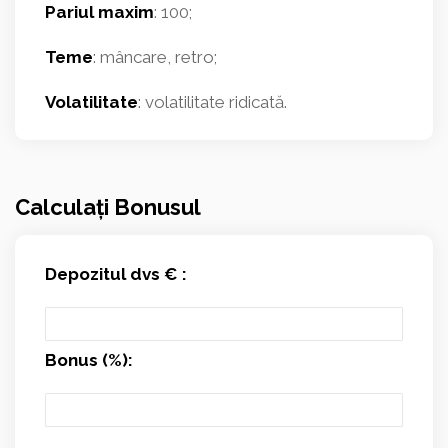
Pariul maxim
: 100;
Teme
: mâncare, retro;
Volatilitate
: volatilitate ridicată.
Calculați Bonusul
Depozitul dvs € :
Bonus (%):