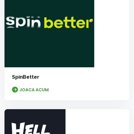
SpinBetter
JOACA ACUM