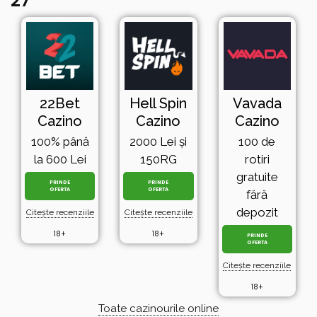
27
22Bet
Hell Spin
Vavada
Cazino
Cazino
Cazino
100% până
2000 Lei și
100 de
la 600 Lei
150RG
rotiri
gratuite
PRINDE
PRINDE
OFERTA
OFERTA
fără
depozit
Citește recenziile
Citește recenziile
18+
18+
PRINDE
OFERTA
Citește recenziile
18+
Toate cazinourile online