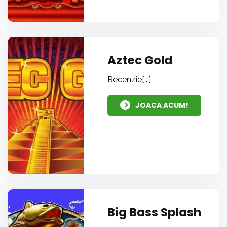
Aztec Gold
Recenzie[...]
JOACA ACUM!
Big Bass Splash