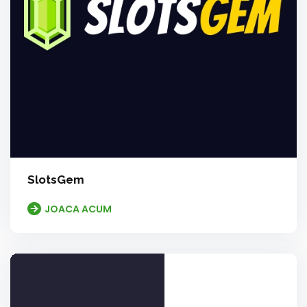
SlotsGem
JOACA ACUM