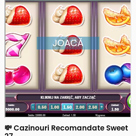
JOACĂ
💸 Cazinouri Recomandate Sweet