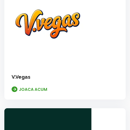
V.Vegas
JOACA ACUM