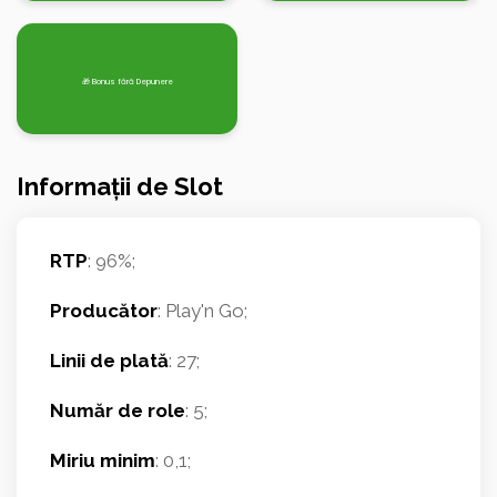
🎁 Bonus fără Depunere
Informații de Slot
RTP
: 96%;
Producător
: Play'n Go;
Linii de plată
: 27;
Număr de role
: 5;
Miriu minim
: 0,1;