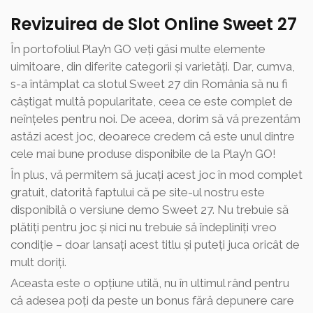
Revizuirea de Slot Online Sweet 27
În portofoliul Play’n GO veți găsi multe elemente
uimitoare, din diferite categorii și varietăți. Dar, cumva,
s-a întâmplat ca slotul Sweet 27 din România să nu fi
câștigat multă popularitate, ceea ce este complet de
neînțeles pentru noi. De aceea, dorim să vă prezentăm
astăzi acest joc, deoarece credem că este unul dintre
cele mai bune produse disponibile de la Play’n GO!
În plus, vă permitem să jucați acest joc în mod complet
gratuit, datorită faptului că pe site-ul nostru este
disponibilă o versiune demo Sweet 27. Nu trebuie să
plătiți pentru joc și nici nu trebuie să îndepliniți vreo
condiție – doar lansați acest titlu și puteți juca oricât de
mult doriți.
Aceasta este o opțiune utilă, nu în ultimul rând pentru
că adesea poți da peste un bonus fără depunere care