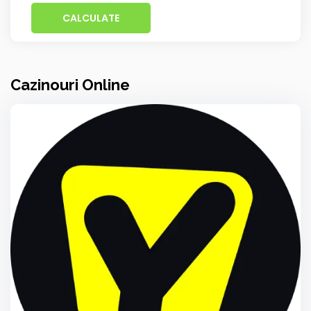
Cazinouri Online