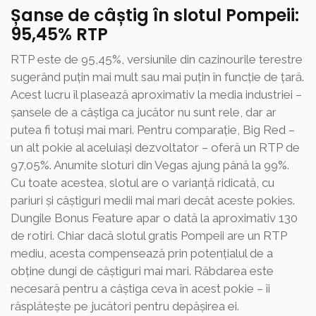
Șanse de câștig în slotul Pompeii:
95,45% RTP
RTP este de 95,45%, versiunile din cazinourile terestre
sugerând puțin mai mult sau mai puțin în funcție de țară.
Acest lucru îl plasează aproximativ la media industriei –
șansele de a câștiga ca jucător nu sunt rele, dar ar
putea fi totuși mai mari. Pentru comparație, Big Red –
un alt pokie al aceluiași dezvoltator – oferă un RTP de
97,05%. Anumite sloturi din Vegas ajung până la 99%.
Cu toate acestea, slotul are o varianță ridicată, cu
pariuri și câștiguri medii mai mari decât aceste pokies.
Dungile Bonus Feature apar o dată la aproximativ 130
de rotiri. Chiar dacă slotul gratis Pompeii are un RTP
mediu, acesta compensează prin potențialul de a
obține dungi de câștiguri mai mari. Răbdarea este
necesară pentru a câștiga ceva în acest pokie – îi
răsplătește pe jucători pentru depășirea ei.