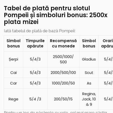
Tabel de plată pentru slotul
Pompeii și simboluri bonus: 2500x
plata mizei
Iată tabelul de plată de bază Pompeii:
Simbol
Timpurile
Recompensă
Simbol
Orari
bonus
apărute
cu monede
bonus
apăru
2500/1000/
Șerpi
5/4/3
Gladius
5/4/
500
Cai
5/4/3
2000/500/100
Scut
5/4/
Car
5/4/3
1000/200/50
As
5/4/
Regina,
Rege
5/4 /3
200/50/15
Jack, 10
5/4/
& 9
Pentru un joc de păcănele cu role, cel mai mare câștig,