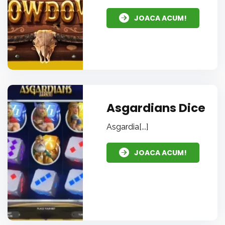
JOACA ACUM!
Asgardians Dice
Asgardia[...]
JOACA ACUM!