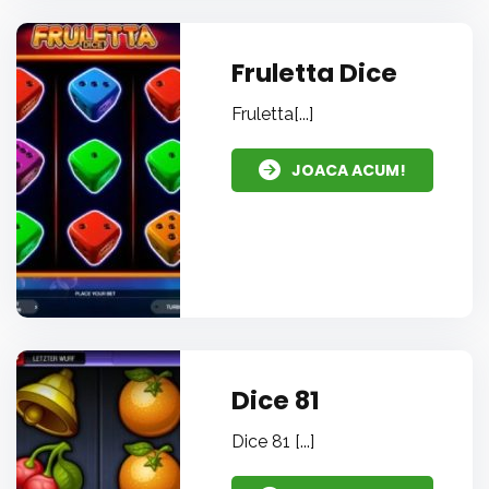
Fruletta Dice
Fruletta[...]
JOACA ACUM!
Dice 81
Dice 81 [...]