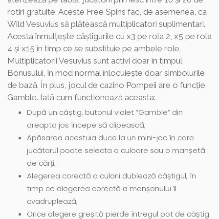
rotiri gratuite. Aceste Free Spins fac, de asemenea, ca
Wild Vesuvius să plătească multiplicatori suplimentari.
Acesta înmulțește câștigurile cu x3 pe rola 2, x5 pe rola
4 și x15 în timp ce se substituie pe ambele role.
Multiplicatorii Vesuvius sunt activi doar în timpul
Bonusului, în mod normal înlocuiește doar simbolurile
de bază. În plus, jocul de cazino Pompeii are o funcție
Gamble. Iată cum funcționează aceasta:
După un câștig, butonul violet “Gamble” din
dreapta jos începe să clipească;
Apăsarea acestuia duce la un mini-joc în care
jucătorul poate selecta o culoare sau o manșetă
de cărți;
Alegerea corectă a culorii dublează câștigul, în
timp ce alegerea corectă a manșonului îl
cvadruplează;
Orice alegere greșită pierde întregul pot de câștig.