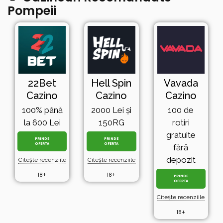
Pompeii
22Bet
Hell Spin
Vavada
Cazino
Cazino
Cazino
100% până
2000 Lei și
100 de
la 600 Lei
150RG
rotiri
gratuite
PRINDE
PRINDE
OFERTA
OFERTA
fără
depozit
Citește recenziile
Citește recenziile
18+
18+
PRINDE
OFERTA
Citește recenziile
18+