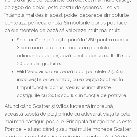
de 2500 de dolari, este destul de generos – se va
întâmpla mai des în acest pokie, deoarece simbolurile
contează pe fiecare rolă. Simbolurile bonus pot face
ca elementele de bază să valoreze mult mai mult:
Scatter Coin: plătește până la 1250 pentru meciuri.
3 sau mai multe dintre acestea pe rolele
adiacente declanșează funcția bonus cu 10, 15 sau
20 de rotiri gratuite;
Wild Vesuvius: aterizează doar pe rolele 2 și 4 și
înlocuiește orice simbol, cu excepția Scatter. În
timpul funcției bonus, Vesuvius înmulțește
câștigurile cu 3x, 5x sau 15x, în funcție de potrivire.
Atunci când Scatter și Wilds lucrează împreună,
această tabelă de plăți prinde cu adevărat viață la cele
mai mari câștiguri posibile. Principala funcție bonus este
Pompei – atunci când 3 sau mai multe monede Scatter
aterizează pe tablă, jucătorii primesc între 10 și 20 de