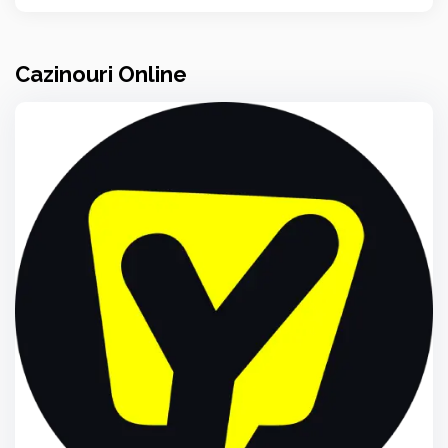
Cazinouri Online