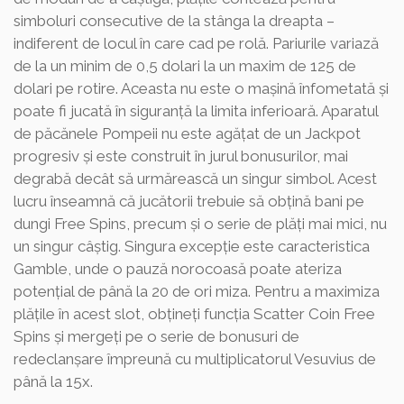
simboluri consecutive de la stânga la dreapta –
indiferent de locul în care cad pe rolă. Pariurile variază
de la un minim de 0,5 dolari la un maxim de 125 de
dolari pe rotire. Aceasta nu este o mașină înfometată și
poate fi jucată în siguranță la limita inferioară. Aparatul
de păcănele Pompeii nu este agățat de un Jackpot
progresiv și este construit în jurul bonusurilor, mai
degrabă decât să urmărească un singur simbol. Acest
lucru înseamnă că jucătorii trebuie să obțină bani pe
dungi Free Spins, precum și o serie de plăți mai mici, nu
un singur câștig. Singura excepție este caracteristica
Gamble, unde o pauză norocoasă poate ateriza
potențial de până la 20 de ori miza. Pentru a maximiza
plățile în acest slot, obțineți funcția Scatter Coin Free
Spins și mergeți pe o serie de bonusuri de
redeclanșare împreună cu multiplicatorul Vesuvius de
până la 15x.