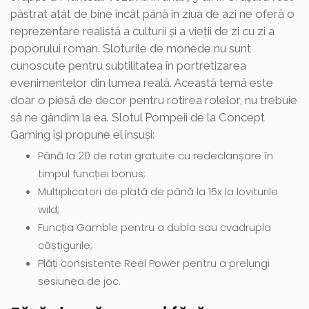
păstrat atât de bine încât până în ziua de azi ne oferă o
reprezentare realistă a culturii și a vieții de zi cu zi a
poporului roman. Sloturile de monede nu sunt
cunoscute pentru subtilitatea în portretizarea
evenimentelor din lumea reală. Această temă este
doar o piesă de decor pentru rotirea rolelor, nu trebuie
să ne gândim la ea. Slotul Pompeii de la Concept
Gaming își propune el însuși:
Până la 20 de rotiri gratuite cu redeclanșare în
timpul funcției bonus;
Multiplicatori de plată de până la 15x la loviturile
wild;
Funcția Gamble pentru a dubla sau cvadrupla
câștigurile;
Plăți consistente Reel Power pentru a prelungi
sesiunea de joc.