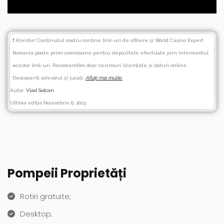
❗ Atenție! Conținutul nostru conține link-uri de afiliere și World Casino Expert
Romania poate primi comisioane pentru depozitele efectuate prin intermediul
acestor link-uri. Recomandăm doar cazinouri licențiate și sloturi online.
Descoperiți adevărul și jucați.
Aflați mai multe.
Autor:
Vlad Solcan
Ultima ediție:Noiembrie 6, 2023
Pompeii Proprietăți
Rotiri gratuite;
Desktop;