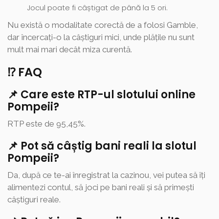
Jocul poate fi câștigat de până la 5 ori.
Nu există o modalitate corectă de a folosi Gamble,
dar încercați-o la câștiguri mici, unde plățile nu sunt
mult mai mari decât miza curentă.
⁉️ FAQ
📌 Care este RTP-ul slotului online
Pompeii?
RTP este de 95,45%.
📌 Pot să câștig bani reali la slotul
Pompeii?
Da, după ce te-ai înregistrat la cazinou, vei putea să îți
alimentezi contul, să joci pe bani reali și să primești
câștiguri reale.