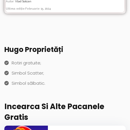
Autor:
Vlad Solcan
Ultima ediție:Februarie 15, 2024
Hugo Proprietăți
Rotiri gratuite;
Simbol Scatter;
Simbol sălbatic.
Incearca Si Alte Pacanele
Gratis