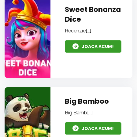
Sweet Bonanza
Dice
Recenzie[...]
JOACA ACUM!
Big Bamboo
Big Bamb[...]
JOACA ACUM!