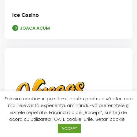
Ice Casino
JOACA ACUM
Folosim cookie-uri pe site-ul nostru pentru a vă oferi cea
mai relevantă experiență, amintindu-vă preferințele și
vizitele repetate. Făcând clic pe „Accept”, sunteți de
acord cu utilizarea TOATE cookie-urile.
Setări cookie
ACCEPT