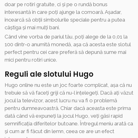
doar pe rotiri gratuite, ci și pe o rundă bonus
interesantă în care poți ajunge la comoară. Așadar,
încearcă să obții simbolurile speciale pentru a putea
câștiga și mai mulți bani.
Când vine vorba de pariul tău, poți alege de la 0,01 la
100 dintr-o anumită monedă, așa că acesta este slotul
perfect pentru cei care preferă să depună sume mai
mici pentru rotiri unice.
Reguli ale slotului Hugo
Hugo online nu este un joc foarte complicat, așa că nu
trebuie să vă faceți griji că nu-l înțelegeți. Dacă ați văzut
jocul la televizor, acest lucru nu va fi o problemă
pentru dumneavoastră. Chiar dacă aceasta este prima
dată când vă expuneți la jocul Hugo, veți găsi rapid
semnificația diferitelor butoane. Întregul meniu arată ca
și cum ar fi făcut din lemn, ceea ce are un efect