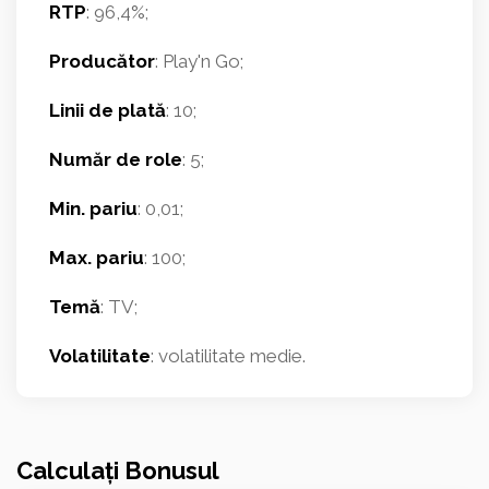
RTP
: 96,4%;
Producător
: Play'n Go;
Linii de plată
: 10;
Număr de role
: 5;
Min. pariu
: 0,01;
Max. pariu
: 100;
Temă
: TV;
Volatilitate
: volatilitate medie.
Calculați Bonusul