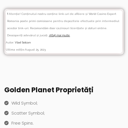
❗ Atenție! Conținutul nostru conține link-uri de afiliere și World Casino Expert
Romania poate primi comisioane pentru depozitele efectuate prin intermediul
acestor link-uri. Recomandăm doar cazinouri licențiate și sloturi online.
Descoperiți adevărul și jucați.
Aflați mai multe.
Autor:
Vlad Solcan
Ultima ediție:August 25, 2023
Golden Planet Proprietăți
Wild Symbol;
Scatter Symbol;
Free Spins.