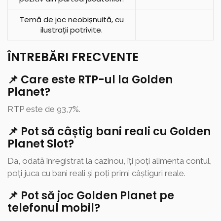
Temă de joc neobișnuită, cu
ilustrații potrivite.
ÎNTREBĂRI FRECVENTE
📌 Care este RTP-ul la Golden
Planet?
RTP este de 93,7%.
📌 Pot să câștig bani reali cu Golden
Planet Slot?
Da, odată înregistrat la cazinou, îți poți alimenta contul,
poți juca cu bani reali și poți primi câștiguri reale.
📌 Pot să joc Golden Planet pe
telefonul mobil?