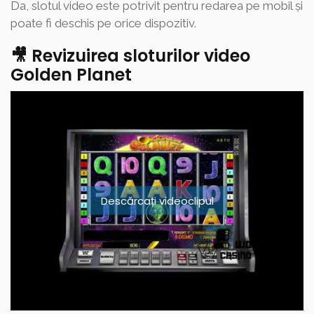
Da, slotul video este potrivit pentru redarea pe mobil și
poate fi deschis pe orice dispozitiv.
🎥 Revizuirea sloturilor video
Golden Planet
Descărcați videoclipul