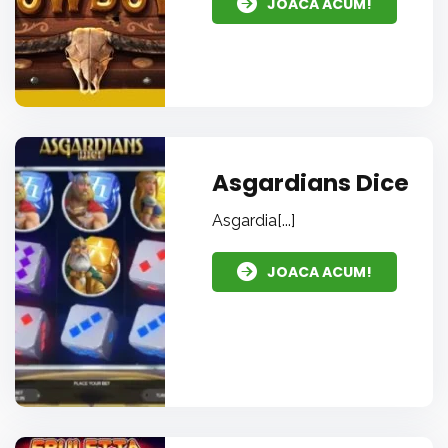
JOACA ACUM!
Asgardians Dice
Asgardia[...]
JOACA ACUM!