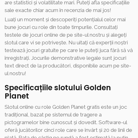
are statistici și volatilitate mari. Puteți afla specificațiile
sale exacte chiar acum în recenzia de mai jos!
Luați un moment și descoperiți potențialul celor mai
bune jocuri cu role din toate timpurile. Consultați
testele de jocuri online de pe site-ul nostru și alegeți
slotul care vi se potrivește. Nu uitați că experții noștri
testează jocuri gratuite pe care le puteți juca fără să vă
înregistrați. Jocurile demonstrative legale sunt jocuri
text direct de la producători, disponibile acum pe site-
ul nostru!
Specificațiile slotului Golden
Planet
Slotul online cu role Golden Planet gratis este un joc
tradițional, bazat pe sistemul de tragere a
pictogramelor bine cunoscut și dovedit. Software-ul
oferă jucătorilor cinci role care se învârt și 20 de linii de
plată. Rata de câștig pe rundă a fost estimată la puțin