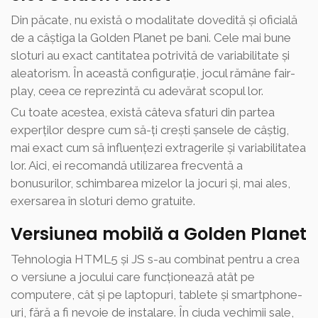
Din păcate, nu există o modalitate dovedită și oficială
de a câștiga la Golden Planet pe bani. Cele mai bune
sloturi au exact cantitatea potrivită de variabilitate și
aleatorism. În această configurație, jocul rămâne fair-
play, ceea ce reprezintă cu adevărat scopul lor.
Cu toate acestea, există câteva sfaturi din partea
experților despre cum să-ți crești șansele de câștig,
mai exact cum să influențezi extragerile și variabilitatea
lor. Aici, ei recomandă utilizarea frecventă a
bonusurilor, schimbarea mizelor la jocuri și, mai ales,
exersarea în sloturi demo gratuite.
Versiunea mobilă a Golden Planet
Tehnologia HTML5 și JS s-au combinat pentru a crea
o versiune a jocului care funcționează atât pe
computere, cât și pe laptopuri, tablete și smartphone-
uri, fără a fi nevoie de instalare. În ciuda vechimii sale,