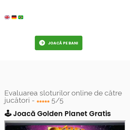
JOACĂ PE BANI
Evaluarea sloturilor online de către
jucători -
5/5
🕹 Joacă Golden Planet Gratis