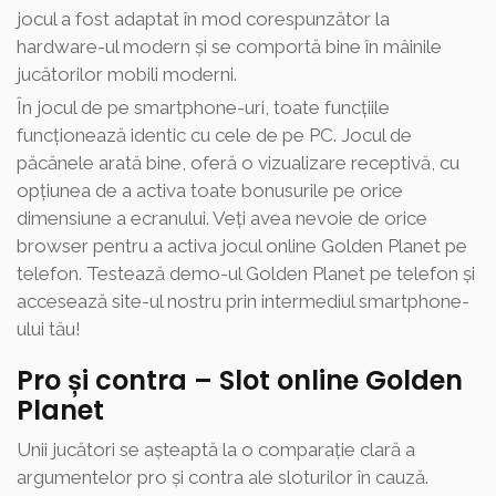
jocul a fost adaptat în mod corespunzător la
hardware-ul modern și se comportă bine în mâinile
jucătorilor mobili moderni.
În jocul de pe smartphone-uri, toate funcțiile
funcționează identic cu cele de pe PC. Jocul de
păcănele arată bine, oferă o vizualizare receptivă, cu
opțiunea de a activa toate bonusurile pe orice
dimensiune a ecranului. Veți avea nevoie de orice
browser pentru a activa jocul online Golden Planet pe
telefon. Testează demo-ul Golden Planet pe telefon și
accesează site-ul nostru prin intermediul smartphone-
ului tău!
Pro și contra – Slot online Golden
Planet
Unii jucători se așteaptă la o comparație clară a
argumentelor pro și contra ale sloturilor în cauză.