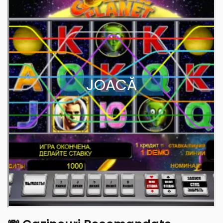
JOACĂ