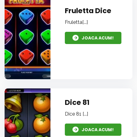
Fruletta Dice
Fruletta[...]
JOACA ACUM!
Dice 81
Dice 81 [...]
JOACA ACUM!