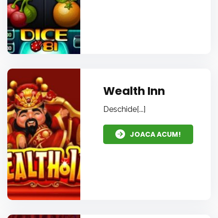
Wealth Inn
Deschide[...]
JOACA ACUM!