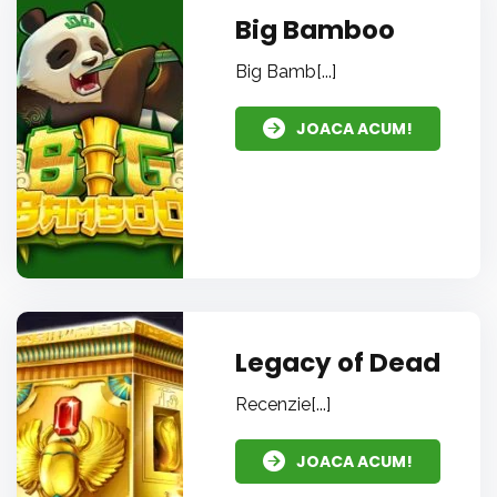
Big Bamboo
Big Bamb[...]
JOACA ACUM!
Legacy of Dead
Recenzie[...]
JOACA ACUM!