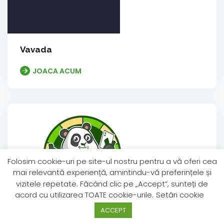
Vavada
JOACA ACUM
Folosim cookie-uri pe site-ul nostru pentru a vă oferi cea
mai relevantă experiență, amintindu-vă preferințele și
vizitele repetate. Făcând clic pe „Accept”, sunteți de
acord cu utilizarea TOATE cookie-urile.
Setări cookie
ACCEPT