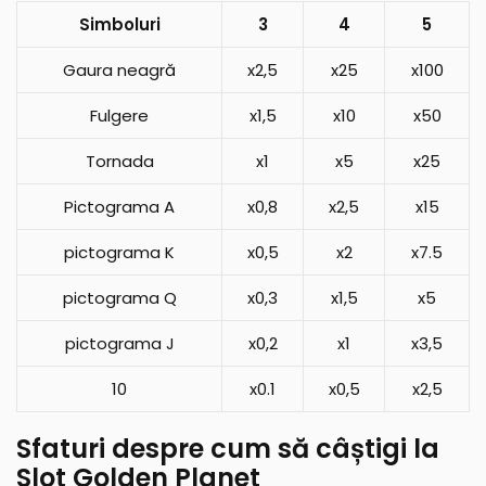
Simboluri
3
4
5
Gaura neagră
x2,5
x25
x100
Fulgere
x1,5
x10
x50
Tornada
x1
x5
x25
Pictograma A
x0,8
x2,5
x15
pictograma K
x0,5
x2
x7.5
pictograma Q
x0,3
x1,5
x5
pictograma J
x0,2
x1
x3,5
10
x0.1
x0,5
x2,5
Sfaturi despre cum să câștigi la
Slot Golden Planet