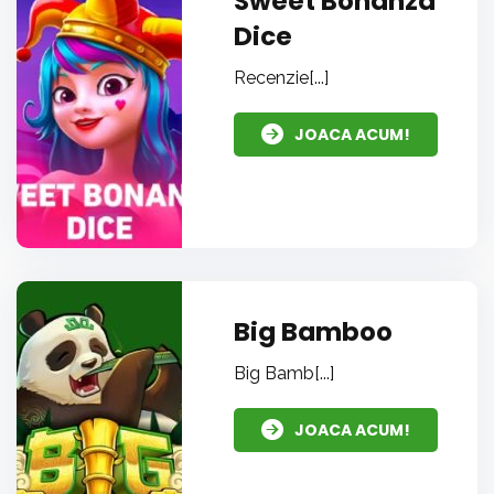
Sweet Bonanza
Dice
Recenzie[...]
JOACA ACUM!
Big Bamboo
Big Bamb[...]
JOACA ACUM!