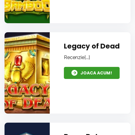
Legacy of Dead
Recenzie[...]
JOACA ACUM!