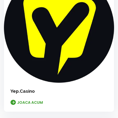
Yep.Casino
JOACA ACUM