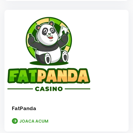
FatPanda
JOACA ACUM