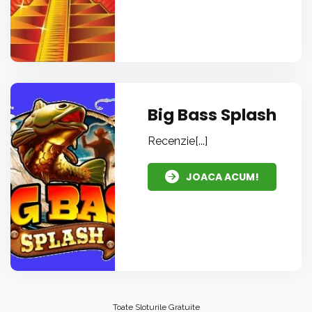
Big Bass Splash
Recenzie[...]
JOACA ACUM!
Toate Sloturile Gratuite