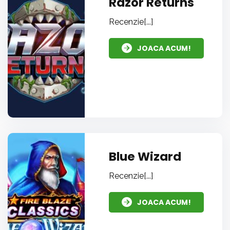
Razor Returns
Recenzie[...]
JOACA ACUM!
Blue Wizard
Recenzie[...]
JOACA ACUM!