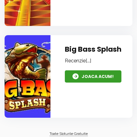
Big Bass Splash
Recenzie[...]
JOACA ACUM!
Toate Sloturile Gratuite