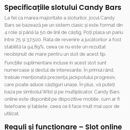
Specificațiile slotului Candy Bars
La fel ca marea majoritate a sloturilor, jocul Candy
Bars se bazează pe un sistem clasic și este format din
4 role și până la 50 de linii de câștig. Poți plasa un pariu
între 75 și 37.500. Rata de revenire a jucătorilor a fost
stabilită la 94,89%, ceea ce nu este un rezultat
neobișnuit de mare pentru un slot de acest tip.
Funcțiile suplimentare incluse în acest slot sunt
numeroase și destul de interesante. În primul rând,
trebuie menționată prezența jackpotului progresiv,
care poate aduce câștiguri uriașe. În plus, vă puteți
baza pe simbolul Wild și pe multiplicator. Candy Bars
online este disponibil pe dispozitive mobile, cum ar fi
telefoane și tablete, ceea ce îl face mult mai ușor de
utilizat.
Reguli și funcționare – Slot online