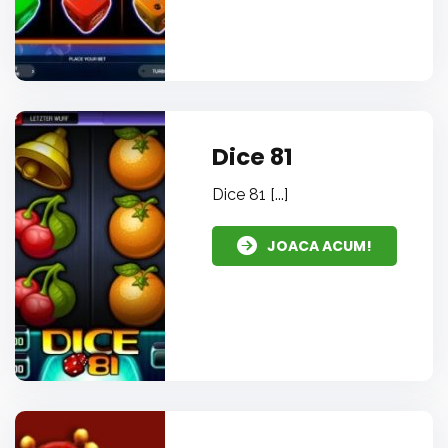
Dice 81
Dice 81 [...]
JOACA ACUM!