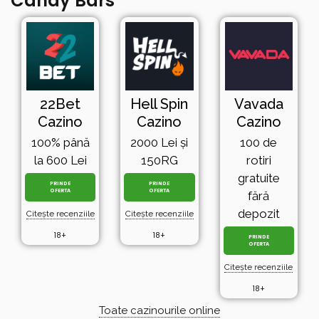
Candy Bars
22Bet
Hell Spin
Vavada
Cazino
Cazino
Cazino
100% până
2000 Lei și
100 de
la 600 Lei
150RG
rotiri
gratuite
PRINDE
PRINDE
OFERTA
OFERTA
fără
depozit
Citește recenziile
Citește recenziile
18+
18+
PRINDE
OFERTA
Citește recenziile
18+
Toate cazinourile online