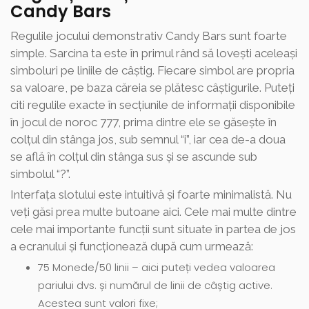
Candy Bars
Regulile jocului demonstrativ Candy Bars sunt foarte
simple. Sarcina ta este în primul rând să lovești aceleași
simboluri pe liniile de câștig. Fiecare simbol are propria
sa valoare, pe baza căreia se plătesc câștigurile. Puteți
citi regulile exacte în secțiunile de informații disponibile
în jocul de noroc 777, prima dintre ele se găsește în
colțul din stânga jos, sub semnul “i”, iar cea de-a doua
se află în colțul din stânga sus și se ascunde sub
simbolul “?”.
Interfața slotului este intuitivă și foarte minimalistă. Nu
veți găsi prea multe butoane aici. Cele mai multe dintre
cele mai importante funcții sunt situate în partea de jos
a ecranului și funcționează după cum urmează:
75 Monede/50 linii – aici puteți vedea valoarea
pariului dvs. și numărul de linii de câștig active.
Acestea sunt valori fixe;