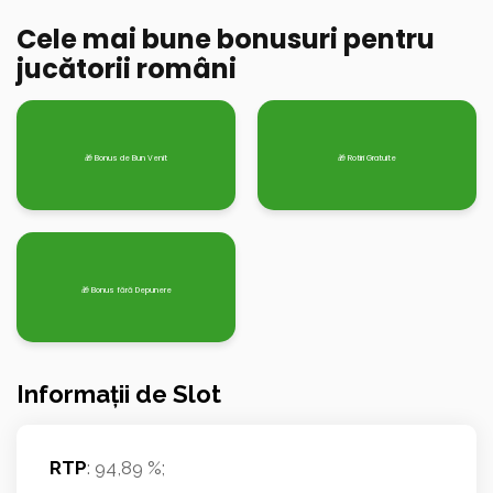
Cele mai bune bonusuri pentru
jucătorii români
🎁 Bonus de Bun Venit
🎁 Rotiri Gratuite
🎁 Bonus fără Depunere
Informații de Slot
RTP
: 94,89 %;