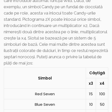
care introduce automat funcția Wild. Dacă, de
exemplu, un simbol Candy pe un fundal de ciocolată
cade pe role, acesta va înlocui toate Candy-urile
standard. Pictograma 2X poate înlocui orice simbol,
introducând în continuare un multiplicator x2. Dacă
nimerești două dintre acestea pe o linie, multiplicatorul
crește la x4. Slotul se bazează pe un sistem de 5
simboluri de bază. Cele mai multe dintre acestea sunt
ilustrații colorate de dulciuri, în timp ce restul reprezintă
șeptari norocoși. Puteți arunca o privire la tabelul de
plăți de mai jos:
Câștigă
Simbol
x3
x4
Red Seven
15
100
Blue Seven
10
50