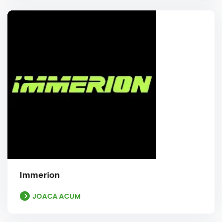
Immerion
JOACA ACUM