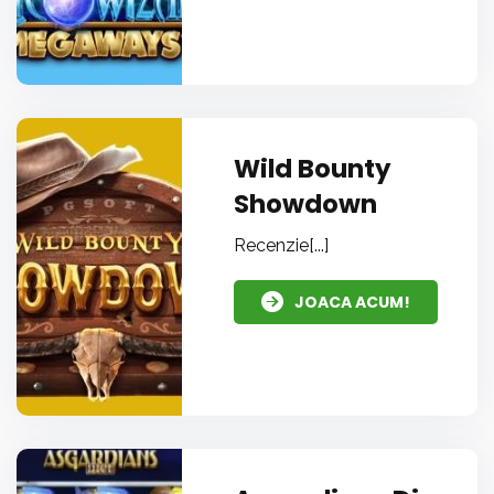
Wild Bounty
Showdown
Recenzie[...]
JOACA ACUM!