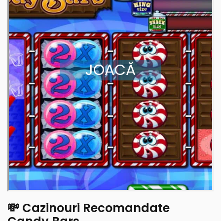
JOACĂ
💸 Cazinouri Recomandate