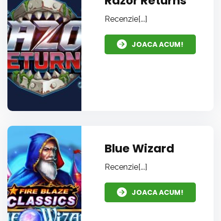
Razor Returns
Recenzie[...]
JOACA ACUM!
Blue Wizard
Recenzie[...]
JOACA ACUM!