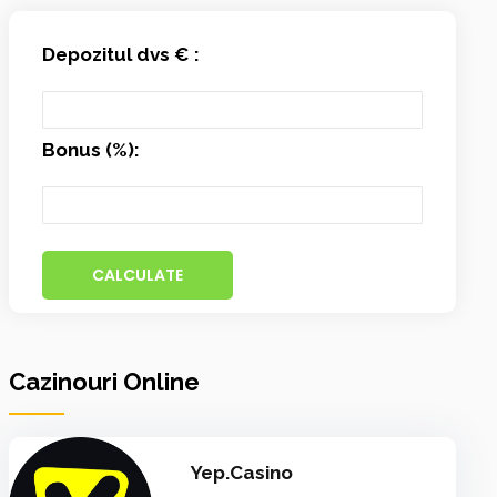
Depozitul dvs € :
Bonus (%):
Cazinouri Online
Yep.Casino