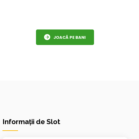
JOACĂ PE BANI
Informații de Slot