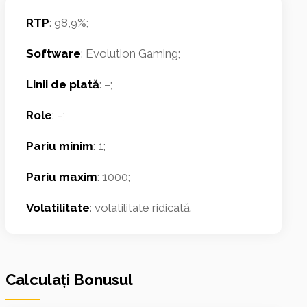
RTP
: 98,9%;
Software
: Evolution Gaming;
Linii de plată
: –;
Role
: –;
Pariu minim
: 1;
Pariu maxim
: 1000;
Volatilitate
: volatilitate ridicată.
Calculați Bonusul