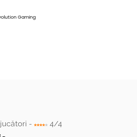
Evolution Gaming
jucători -
4/4