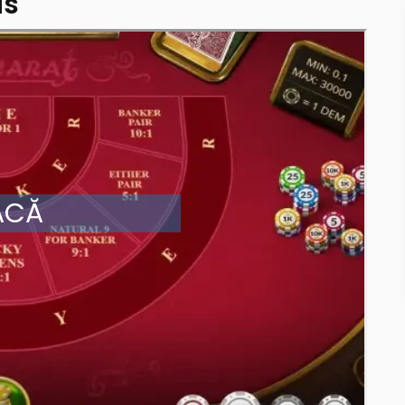
is
ACĂ