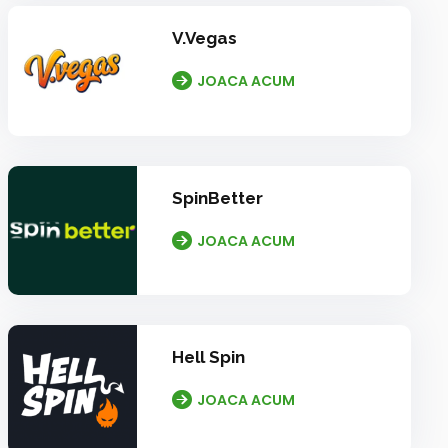
V.Vegas
JOACA ACUM
SpinBetter
JOACA ACUM
Hell Spin
JOACA ACUM