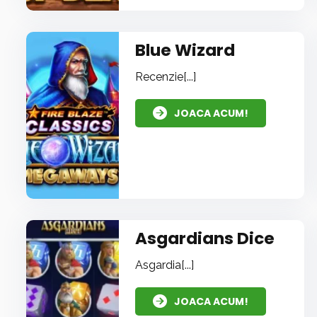
Blue Wizard
Recenzie[...]
JOACA ACUM!
Asgardians Dice
Asgardia[...]
JOACA ACUM!