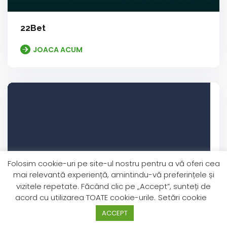
22Bet
JOACA ACUM
Folosim cookie-uri pe site-ul nostru pentru a vă oferi cea
mai relevantă experiență, amintindu-vă preferințele și
vizitele repetate. Făcând clic pe „Accept”, sunteți de
acord cu utilizarea TOATE cookie-urile.
Setări cookie
ACCEPT