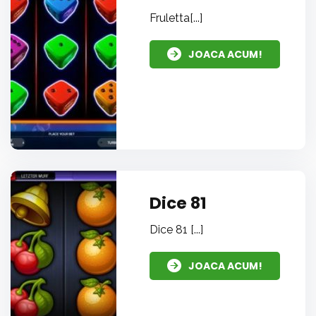
Fruletta[...]
JOACA ACUM!
Dice 81
Dice 81 [...]
JOACA ACUM!