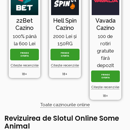
22Bet
Hell Spin
Vavada
Cazino
Cazino
Cazino
100% până
2000 Lei și
100 de
la 600 Lei
150RG
rotiri
gratuite
PRINDE
PRINDE
OFERTA
OFERTA
fără
depozit
Citește recenziile
Citește recenziile
18+
18+
PRINDE
OFERTA
Citește recenziile
18+
Toate cazinourile online
Revizuirea de Slotul Online Some
Animal