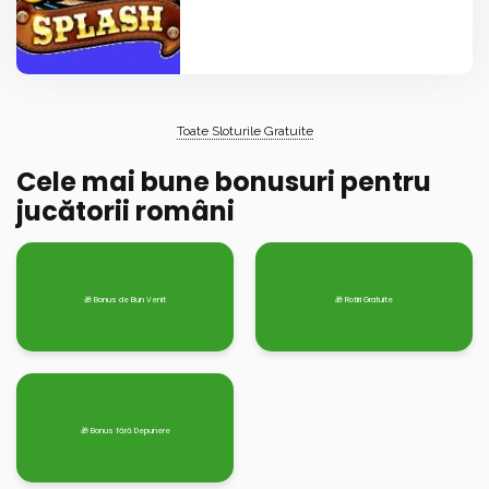
Toate Sloturile Gratuite
Cele mai bune bonusuri pentru
jucătorii români
🎁 Bonus de Bun Venit
🎁 Rotiri Gratuite
🎁 Bonus fără Depunere