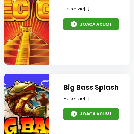
Recenzie[...]
JOACA ACUM!
Big Bass Splash
Recenzie[...]
JOACA ACUM!