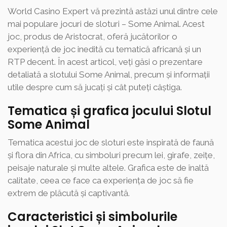
World Casino Expert vă prezintă astăzi unul dintre cele
mai populare jocuri de sloturi – Some Animal. Acest
joc, produs de Aristocrat, oferă jucătorilor o
experiență de joc inedită cu tematică africană și un
RTP decent. În acest articol, veți găsi o prezentare
detaliată a slotului Some Animal, precum și informații
utile despre cum să jucați și cât puteți câștiga.
Tematica și grafica jocului Slotul
Some Animal
Tematica acestui joc de sloturi este inspirată de faună
și flora din Africa, cu simboluri precum lei, girafe, zeițe,
peisaje naturale și multe altele. Grafica este de înaltă
calitate, ceea ce face ca experiența de joc să fie
extrem de plăcută și captivantă.
Caracteristici și simbolurile