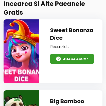
Incearca Si Alte Pacanele
Gratis
Sweet Bonanza
Dice
Recenzie[...]
JOACA ACUM!
Big Bamboo