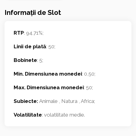
Informații de Slot
RTP
: 94,71%;
Linii de plată
: 50;
Bobinete
: 5;
Min. Dimensiunea monedei
: 0,50;
Max. Dimensiunea monedei
: 50;
Subiecte:
Animale , Natura , Africa;
Volatilitate
: volatilitate medie.