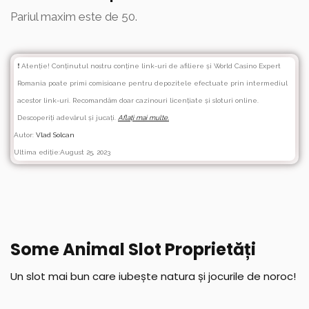
Pariul maxim este de 50.
❗ Atenție! Conținutul nostru conține link-uri de afiliere și World Casino Expert
Romania poate primi comisioane pentru depozitele efectuate prin intermediul
acestor link-uri. Recomandăm doar cazinouri licențiate și sloturi online.
Descoperiți adevărul și jucați.
Aflați mai multe.
Autor:
Vlad Solcan
Ultima ediție:August 25, 2023
Some Animal Slot Proprietăți
Un slot mai bun care iubește natura și jocurile de noroc!