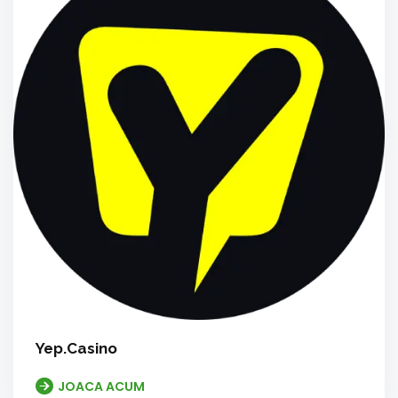
Yep.Casino
JOACA ACUM