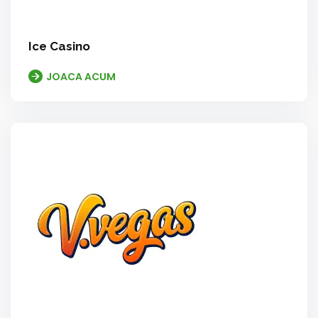
Ice Casino
JOACA ACUM