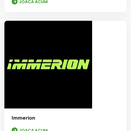
JOACA ACUM
Immerion
JOACA ACUM