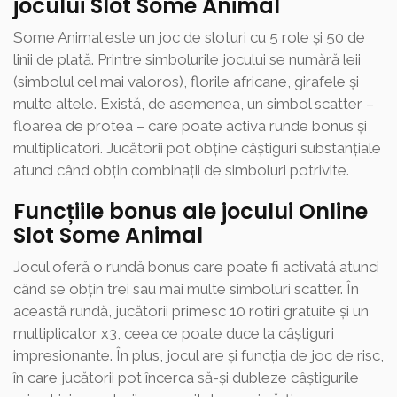
jocului Slot Some Animal
Some Animal este un joc de sloturi cu 5 role și 50 de
linii de plată. Printre simbolurile jocului se numără leii
(simbolul cel mai valoros), florile africane, girafele și
multe altele. Există, de asemenea, un simbol scatter –
floarea de protea – care poate activa runde bonus și
multiplicatori. Jucătorii pot obține câștiguri substanțiale
atunci când obțin combinații de simboluri potrivite.
Funcțiile bonus ale jocului Online
Slot Some Animal
Jocul oferă o rundă bonus care poate fi activată atunci
când se obțin trei sau mai multe simboluri scatter. În
această rundă, jucătorii primesc 10 rotiri gratuite și un
multiplicator x3, ceea ce poate duce la câștiguri
impresionante. În plus, jocul are și funcția de joc de risc,
în care jucătorii pot încerca să-și dubleze câștigurile