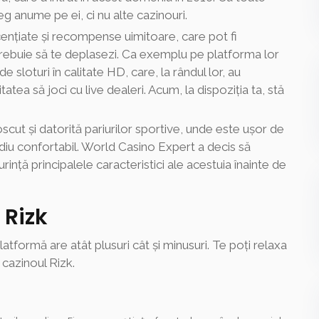
g anume pe ei, ci nu alte cazinouri.
cențiate și recompense uimitoare, care pot fi
u trebuie să te deplasezi. Ca exemplu pe platforma lor
de sloturi în calitate HD, care, la rândul lor, au
itatea să joci cu live dealeri. Acum, la dispoziția ta, stă
scut și datorită pariurilor sportive, unde este ușor de
ediu confortabil. World Casino Expert a decis să
urință principalele caracteristici ale acestuia înainte de
 Rizk
atformă are atât plusuri cât și minusuri. Te poți relaxa
 cazinoul Rizk.