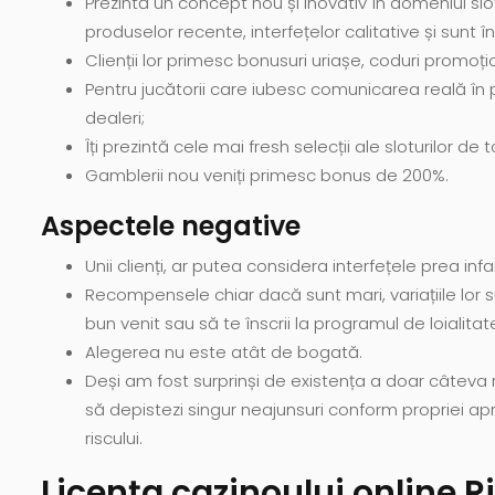
Prezintă un concept nou și inovativ în domeniul slot
produselor recente, interfețelor calitative și sunt 
Clienții lor primesc bonusuri uriașe, coduri promoțio
Pentru jucătorii care iubesc comunicarea reală în p
dealeri;
Îți prezintă cele mai fresh selecții ale sloturilor de t
Gamblerii nou veniți primesc bonus de 200%.
Aspectele negative
Unii clienți, ar putea considera interfețele prea infan
Recompensele chiar dacă sunt mari, variațiile lor 
bun venit sau să te înscrii la programul de loialitat
Alegerea nu este atât de bogată.
Deși am fost surprinși de existența a doar câteva m
să depistezi singur neajunsuri conform propriei apr
riscului.
Licența cazinoului online R