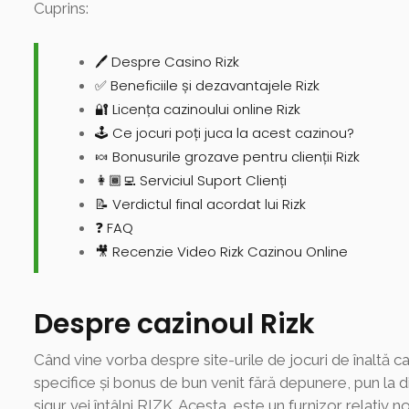
Cuprins:
🖊 Despre Casino Rizk
✅ Beneficiile și dezavantajele Rizk
🔐 Licența cazinoului online Rizk
🕹 Ce jocuri poți juca la acest cazinou?
🍬 Bonusurile grozave pentru clienții Rizk
👩🏾‍💻 Serviciul Suport Clienți
📝 Verdictul final acordat lui Rizk
❓ FAQ
🎥 Recenzie Video Rizk Cazinou Online
Despre cazinoul Rizk
Când vine vorba despre site-urile de jocuri de înaltă c
specifice și bonus de bun venit fără depunere, pun la dis
sigur vei întâlni RIZK. Acesta, este un furnizor relativ 