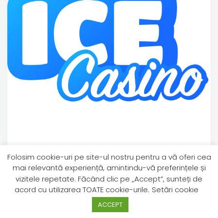
Folosim cookie-uri pe site-ul nostru pentru a vă oferi cea
Ice Casino
mai relevantă experiență, amintindu-vă preferințele și
vizitele repetate. Făcând clic pe „Accept”, sunteți de
JOACA ACUM
acord cu utilizarea TOATE cookie-urile.
Setări cookie
ACCEPT