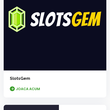
SlotsGem
JOACA ACUM