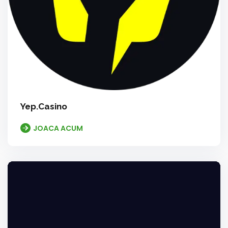
Yep.Casino
JOACA ACUM