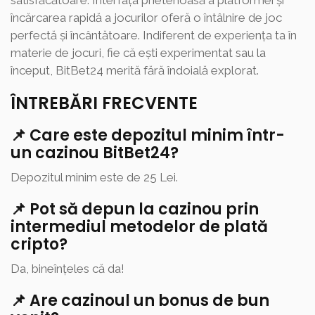
încărcarea rapidă a jocurilor oferă o întâlnire de joc
perfectă și încântătoare. Indiferent de experiența ta în
materie de jocuri, fie că ești experimentat sau la
început, BitBet24 merită fără îndoială explorat.
ÎNTREBĂRI FRECVENTE
📌 Care este depozitul minim într-
un cazinou BitBet24?
Depozitul minim este de 25 Lei.
📌 Pot să depun la cazinou prin
intermediul metodelor de plată
cripto?
Da, bineînțeles că da!
📌 Are cazinoul un bonus de bun