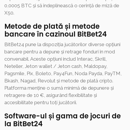
0,0005 BTC și să îndeplinească o cerință de miză de
X50.
Metode de plată și metode
bancare în cazinoul BitBet24
BitBet24 pune la dispoziția jucătorilor diverse opțiuni
bancare pentru a depune și retrage fonduri în mod
convenabil. Aceste opțiuni includ Interac, Skrill,
Neteller, Jeton wallet / Jeton cash, Maldopay,
Pagsmile, Pix, Boleto, Pay4Fun, Noda Payda, PayTM,
Bkash, Nagad, Revolut și metode de plată cripto.
Platforma menține o sumă minimă de depunere și
retragere de 10 €, asigurând flexibilitate și
accesibilitate pentru toți jucătorii.
Software-ul și gama de jocuri de
la BitBet24