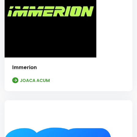
Immerion
JOACA ACUM