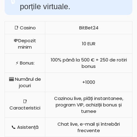
🔒
porțile virtuale.
📑 Casino
BitBet24
💸Depozit
10 EUR
minim
100% până la 500 € + 250 de rotiri
⚡️ Bonus:
bonus
🎰 Numărul de
+1000
jocuri
Cazinou live, plăți instantanee,
📑
program VIP, achiziții bonus și
Caracteristici
turnee
Chat live, e-mail și întrebări
📞 Asistență
frecvente