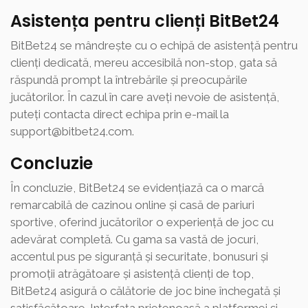
Asistența pentru clienți BitBet24
BitBet24 se mândrește cu o echipă de asistență pentru
clienți dedicată, mereu accesibilă non-stop, gata să
răspundă prompt la întrebările și preocupările
jucătorilor. În cazul în care aveți nevoie de asistență,
puteți contacta direct echipa prin e-mail la
support@bitbet24.com
.
Concluzie
În concluzie, BitBet24 se evidențiază ca o marcă
remarcabilă de cazinou online și casă de pariuri
sportive, oferind jucătorilor o experiență de joc cu
adevărat completă. Cu gama sa vastă de jocuri,
accentul pus pe siguranță și securitate, bonusuri și
promoții atrăgătoare și asistență clienți de top,
BitBet24 asigură o călătorie de joc bine închegată și
satisfăcătoare. Interfața prietenoasă a platformei și