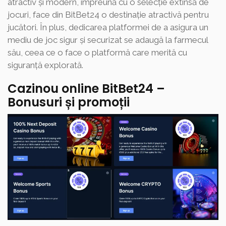
atractiv și modern, împreună cu o selecție extinsă de
jocuri, face din BitBet24 o destinație atractivă pentru
jucători. În plus, dedicarea platformei de a asigura un
mediu de joc sigur și securizat se adaugă la farmecul
său, ceea ce o face o platformă care merită cu
siguranță explorată.
Cazinou online BitBet24 –
Bonusuri și promoții