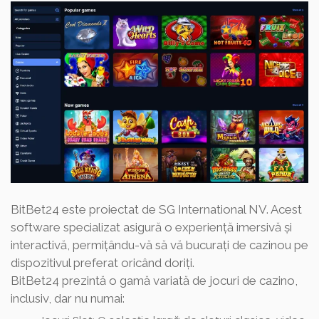
BitBet24 este proiectat de SG International NV. Acest
software specializat asigură o experiență imersivă și
interactivă, permițându-vă să vă bucurați de cazinou pe
dispozitivul preferat oricând doriți.
BitBet24 prezintă o gamă variată de jocuri de cazino,
inclusiv, dar nu numai: