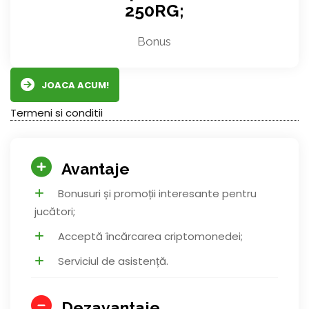
250RG;
Bonus
JOACA ACUM!
Termeni si conditii
Avantaje
Bonusuri și promoții interesante pentru
jucători;
Acceptă încărcarea criptomonedei;
Serviciul de asistență.
Dezavantaje