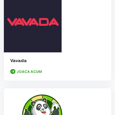
Vavada
JOACA ACUM