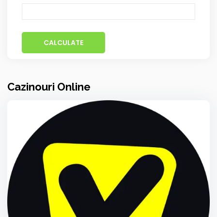
Cazinouri Online